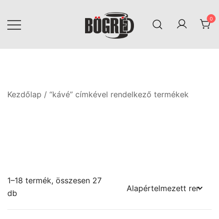
Skip
to
0
content
Bögréd
Kezdőlap
/ “kávé” címkével rendelkező termékek
1–18 termék, összesen 27
db