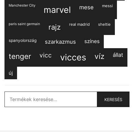
Manchester City
messi
mese
marvel
paris saint germain
real madrid
sheltie
rajz
spanyolország
színes
szarkazmus
vicc
állat
tenger
víz
vicces
új
Keresés
KERESÉS
a
következőre: