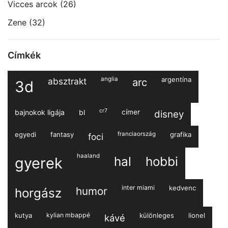
Vicces arcok
(26)
Zene
(32)
Címkék
anglia
argentína
absztrakt
arc
3d
cr7
bajnokok ligája
bl
címer
disney
egyedi
fantasy
franciaország
grafika
foci
haaland
hal
hobbi
gyerek
inter miami
kedvenc
humor
horgász
kutya
kylian mbappé
különleges
lionel
kávé