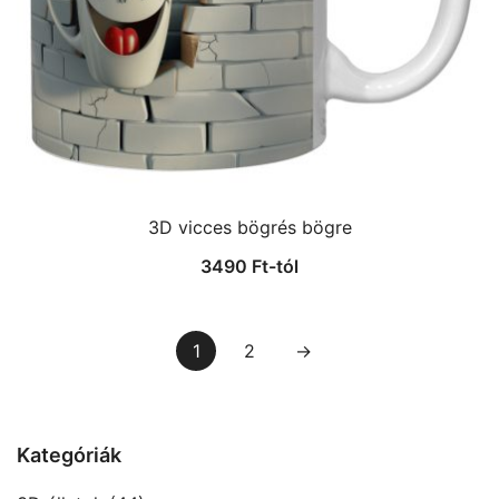
3D vicces bögrés bögre
3490
Ft
-tól
1
2
→
Kategóriák