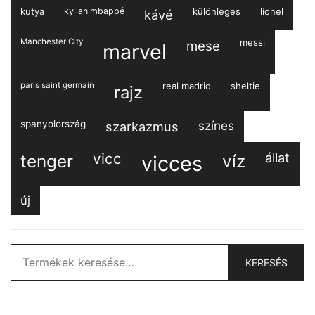
kutya
kylian mbappé
különleges
lionel
kávé
Manchester City
messi
mese
marvel
paris saint germain
real madrid
sheltie
rajz
spanyolország
színes
szarkazmus
vicc
állat
tenger
víz
vicces
új
Keresés
KERESÉS
a
következőre: