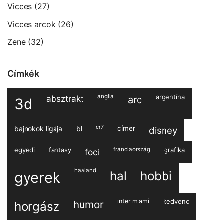
Vicces
(27)
Vicces arcok
(26)
Zene
(32)
Címkék
anglia
argentína
absztrakt
arc
3d
cr7
bajnokok ligája
bl
címer
disney
egyedi
fantasy
franciaország
grafika
foci
haaland
hal
hobbi
gyerek
inter miami
kedvenc
humor
horgász