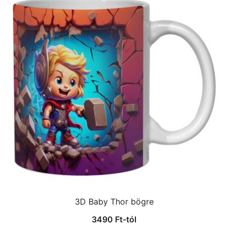
3D Baby Thor bögre
3490
Ft
-tól