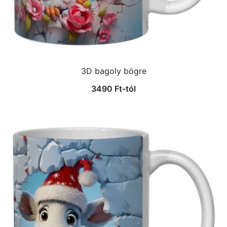
3D bagoly bögre
3490
Ft
-tól