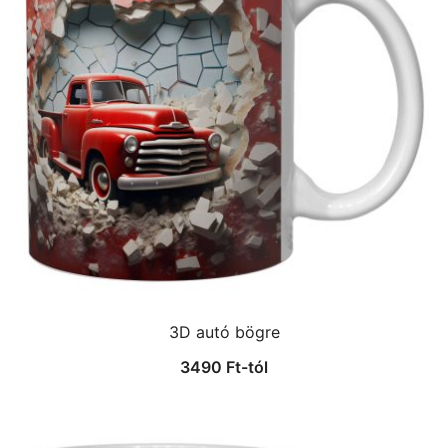
3D autó bögre
3490
Ft
-tól