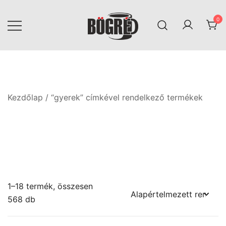
Skip
to
0
content
Bögréd
Kezdőlap
/ “gyerek” címkével rendelkező termékek
1–18 termék, összesen
568 db