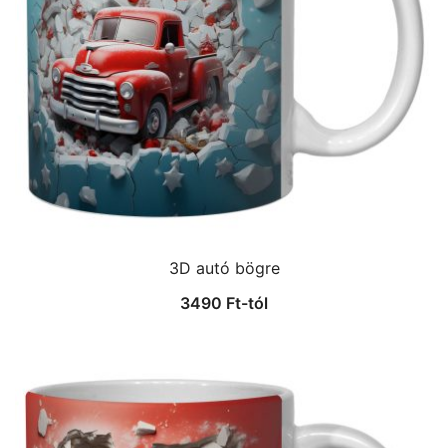
3D autó bögre
3490
Ft
-tól