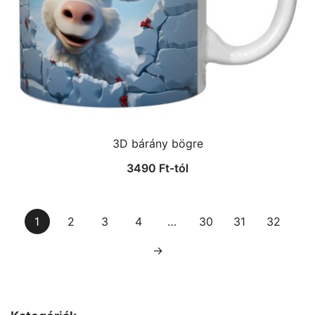
3D bárány bögre
3490
Ft
-tól
1
2
3
4
…
30
31
32
→