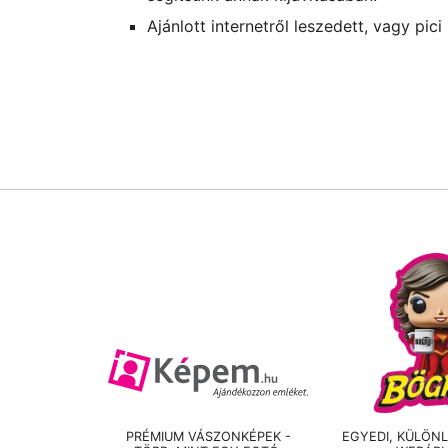
Ajánlott internetről leszedett, vagy pic
PRÉMIUM VÁSZONKÉPEK -
EGYEDI, KÜLÖN