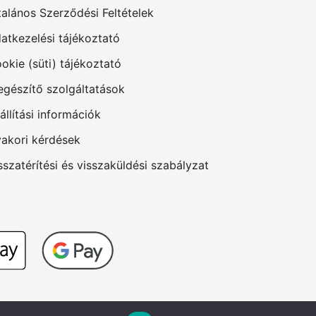
talános Szerződési Feltételek
atkezelési tájékoztató
okie (süti) tájékoztató
egészítő szolgáltatások
állítási információk
akori kérdések
sszatérítési és visszaküldési szabályzat