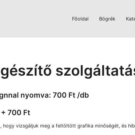
Főoldal
Bögrék
Kat
gészítő szolgáltat
gnnal nyomva: 700 Ft /db
 + 700 Ft
, hogy vizsgáljuk meg a feltöltött grafika minőségét, és hi