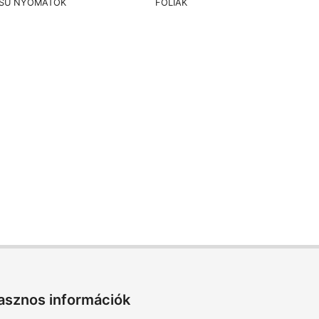
SÚ NYOMATOK
FÓLIÁK
asznos információk