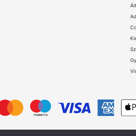
Ál
Ad
Co
Ki
Sz
Gy
Vi