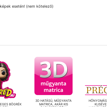
i képek esetén! (nem kötelező)
3D HATÁSÚ, MŰGYANTA
HŐNYOMÁSS
LEGES BÖGRÉK
MATRICA, AKÁR KIS
KLISÉV