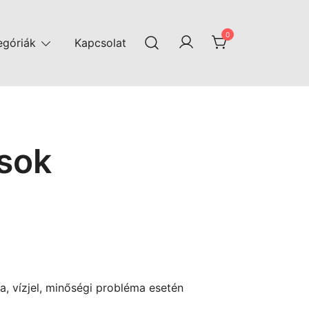
0
egóriák
Kapcsolat
ások
ba, vízjel, minőségi probléma esetén