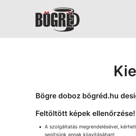
Skip
to
content
Bögréd
Kie
Bögre doboz bögréd.hu desi
Feltöltött képek ellenőrzése!
A szolgáltatás megrendelésével, kérheti
segítsünk annak kijavításában!