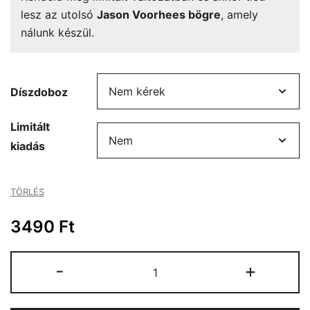
lesz az utolsó
Jason Voorhees bögre
, amely
nálunk készül.
Díszdoboz
Limitált
kiadás
TÖRLÉS
3490
Ft
Jason
-
+
Voorhees
bögre