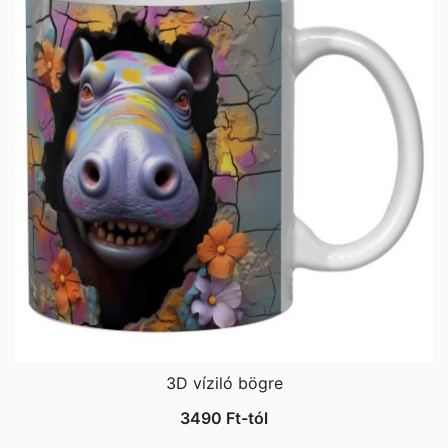
3D víziló bögre
3490
Ft
-tól