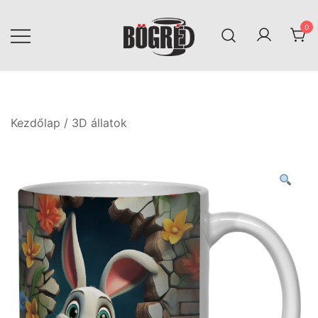
Skip
to
0
content
Bögréd
Kezdőlap
/
3D állatok