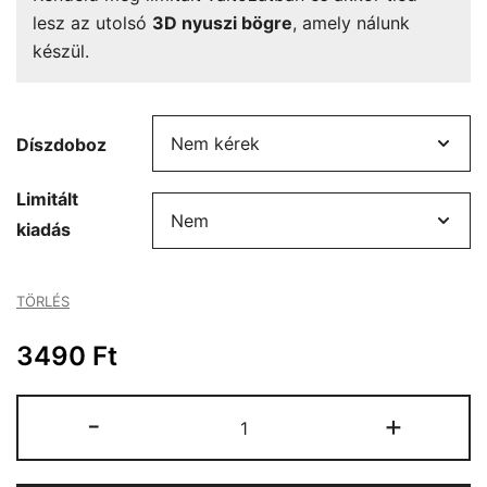
lesz az utolsó
3D nyuszi bögre
, amely nálunk
készül.
Díszdoboz
Limitált
kiadás
TÖRLÉS
3490
Ft
3D
-
+
nyuszi
bögre