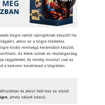
mesés bögre valódi rajongóknak készült! Ha
világáért, akkor ez a bögre tökéletes
ögre kiváló minőségű kerámiából készült,
sztítható. Az élénk színek és részletgazdag
ja reggeleidet, és mindig mosolyt csal az
od a kedvenc karaktered a bögréden.
áltozatban és akkor tiéd lesz az utolsó
ögre
, amely nálunk készül.