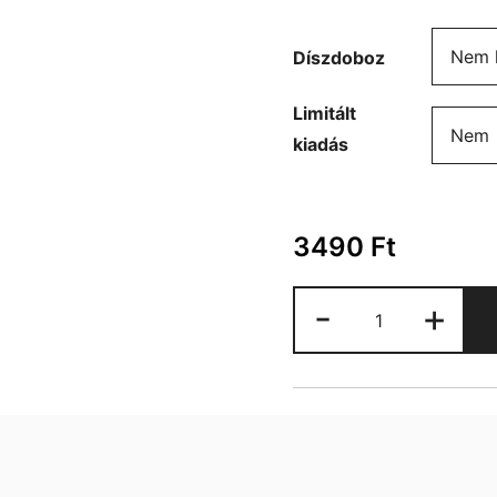
Díszdoboz
Limitált
kiadás
3490
Ft
Bosszúállók
-
+
Farkas
bögre
mennyiség