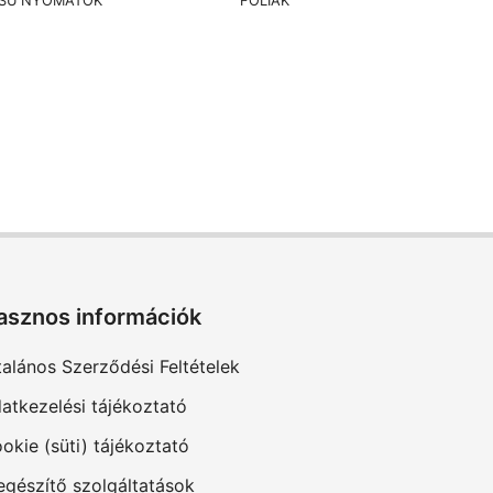
SÚ NYOMATOK
FÓLIÁK
asznos információk
talános Szerződési Feltételek
atkezelési tájékoztató
okie (süti) tájékoztató
egészítő szolgáltatások