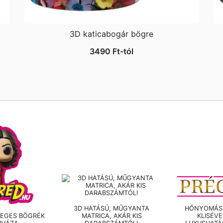
3D katicabogár bögre
3490
Ft
-tól
3D HATÁSÚ, MŰGYANTA
HŐNYOMÁSS
LEGES BÖGRÉK
MATRICA, AKÁR KIS
KLISÉV