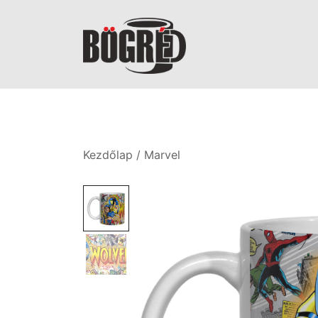
Skip
to
content
Bögréd
Kezdőlap
/
Marvel