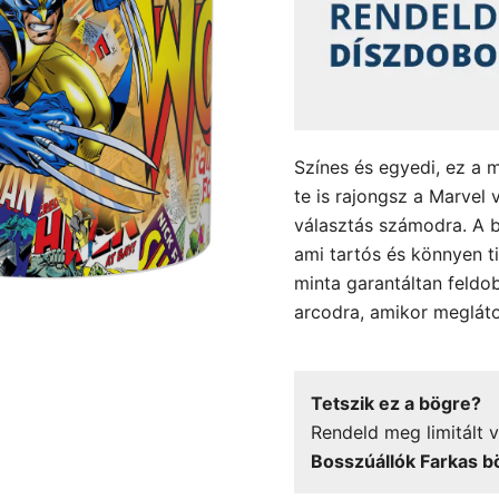
Színes és egyedi, ez a 
te is rajongsz a Marvel 
választás számodra. A b
ami tartós és könnyen ti
minta garantáltan feldob
arcodra, amikor meglát
Tetszik ez a bögre?
Rendeld meg limitált v
Bosszúállók Farkas b