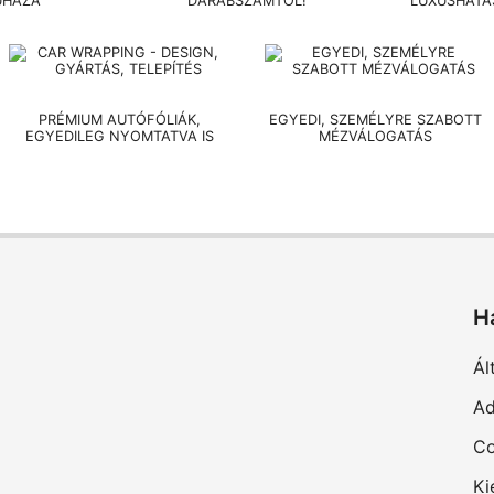
UHÁZA
DARABSZÁMTÓL!
LUXUSHATÁ
PRÉMIUM AUTÓFÓLIÁK,
EGYEDI, SZEMÉLYRE SZABOTT
EGYEDILEG NYOMTATVA IS
MÉZVÁLOGATÁS
H
Ál
Ad
Co
Ki