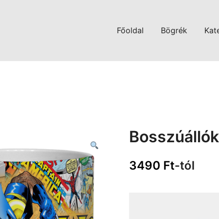
Főoldal
Bögrék
Kat
Bosszúállók
3490
Ft
-tól