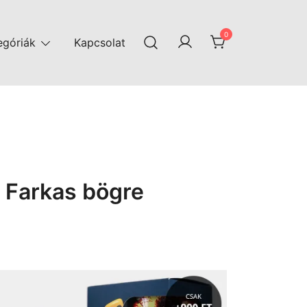
0
egóriák
Kapcsolat
 Farkas bögre