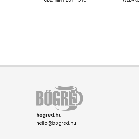
TÖBB, MINT EGY FOTÓ.
WEBÁR
bogred.hu
hello@bogred.hu