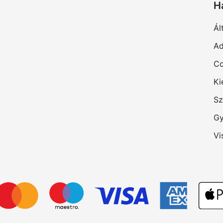
H
Ál
Ad
Co
Ki
Sz
Gy
Vi