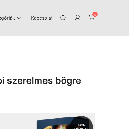
0
egóriák
Kapcsolat
pi szerelmes bögre