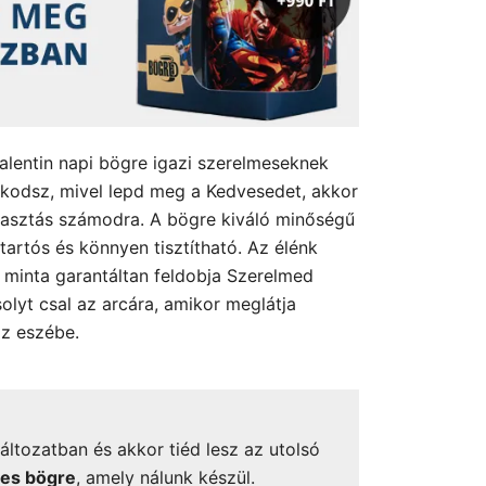
Valentin napi bögre igazi szerelmeseknek
lkodsz, mivel lepd meg a Kedvesedet, akkor
lasztás számodra. A bögre kiváló minőségű
tartós és könnyen tisztítható. Az élénk
 minta garantáltan feldobja Szerelmed
olyt csal az arcára, amikor meglátja
az eszébe.
áltozatban és akkor tiéd lesz az utolsó
mes bögre
, amely nálunk készül.