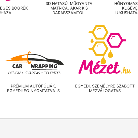
3D HATÁSÚ, MŰGYANTA
HŐNYOMÁSS
LEGES BÖGRÉK
MATRICA, AKÁR KIS
KLISÉV
UHÁZA
DARABSZÁMTÓL!
LUXUSHATÁ
PRÉMIUM AUTÓFÓLIÁK,
EGYEDI, SZEMÉLYRE SZABOTT
EGYEDILEG NYOMTATVA IS
MÉZVÁLOGATÁS