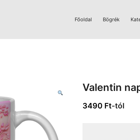
Főoldal
Bögrék
Kat
Valentin na
3490
Ft
-tól