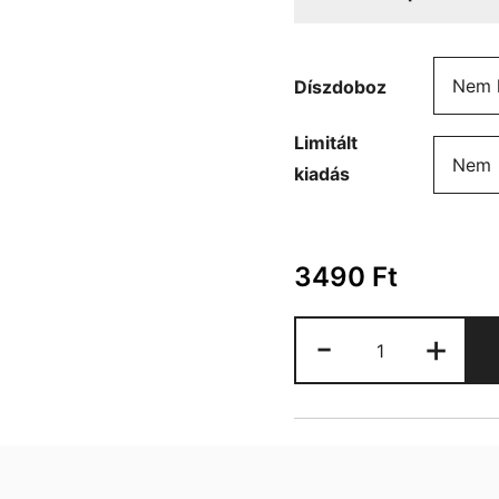
Díszdoboz
Limitált
kiadás
3490
Ft
Valentin
-
+
napi
szerelmes
bögre
mennyiség