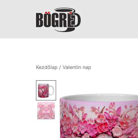
Skip
to
content
Bögréd
Kezdőlap
/
Valentin nap