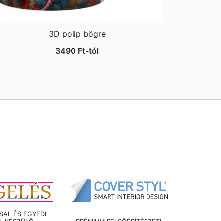
3D polip bögre
3490
Ft
-tól
AL ÉS EGYEDI