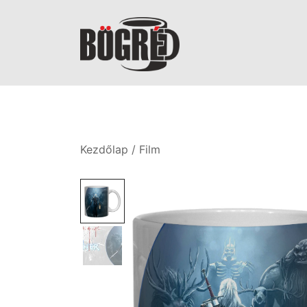
Skip
to
content
Bögréd
Kezdőlap
/
Film