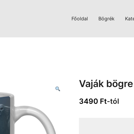
Főoldal
Bögrék
Kat
Vaják bögre
3490
Ft
-tól