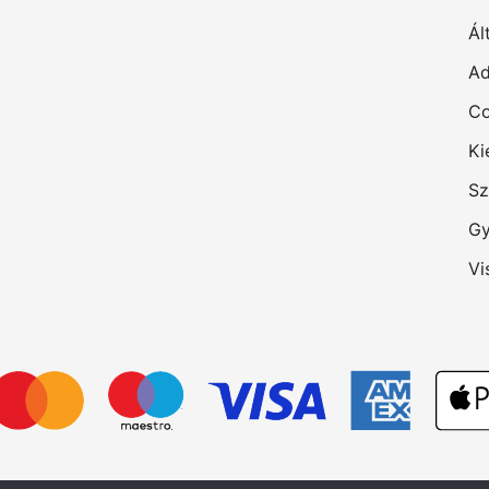
Ál
Ad
Co
Ki
Sz
Gy
Vi