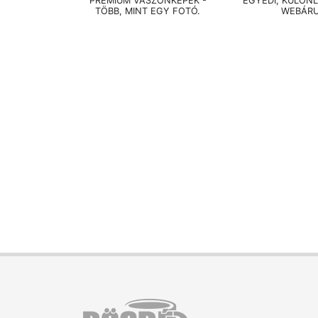
PRÉMIUM VÁSZONKÉPEK -
EGYEDI, KÜLÖN
TÖBB, MINT EGY FOTÓ.
WEBÁR