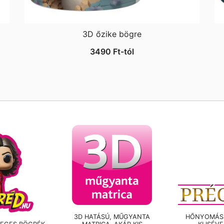
3D őzike bögre
3490
Ft
-tól
3D HATÁSÚ, MŰGYANTA
HŐNYOMÁSS