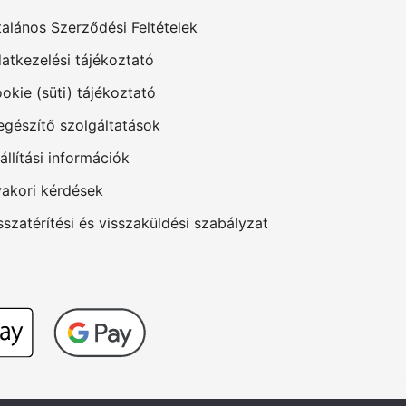
talános Szerződési Feltételek
atkezelési tájékoztató
okie (süti) tájékoztató
egészítő szolgáltatások
állítási információk
akori kérdések
sszatérítési és visszaküldési szabályzat