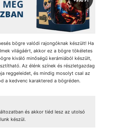
mesés bögre valódi rajongóknak készült! Ha
filmek világáért, akkor ez a bögre tökéletes
ögre kiváló minőségű kerámiából készült,
sztítható. Az élénk színek és részletgazdag
ja reggeleidet, és mindig mosolyt csal az
od a kedvenc karaktered a bögréden.
áltozatban és akkor tiéd lesz az utolsó
lunk készül.