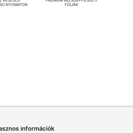
EL KÉSZÜLŐ
PRÉMIUM BELSŐÉPÍTÉSZETI
SÚ NYOMATOK
FÓLIÁK
asznos információk