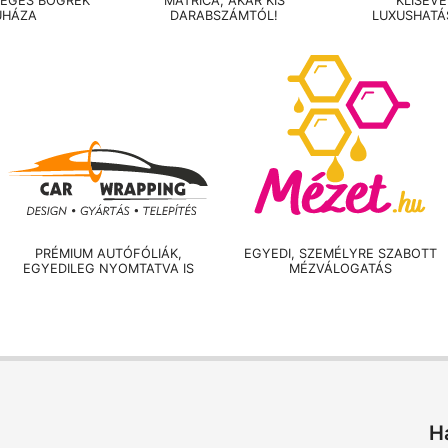
LEGES BÖGRÉK
MATRICA, AKÁR KIS
KLISÉV
UHÁZA
DARABSZÁMTÓL!
LUXUSHATÁ
PRÉMIUM AUTÓFÓLIÁK,
EGYEDI, SZEMÉLYRE SZABOTT
EGYEDILEG NYOMTATVA IS
MÉZVÁLOGATÁS
H