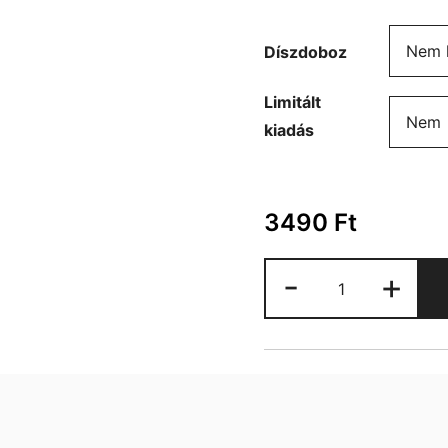
Díszdoboz
Limitált
kiadás
3490
Ft
Vaják
-
+
bögre
mennyiség