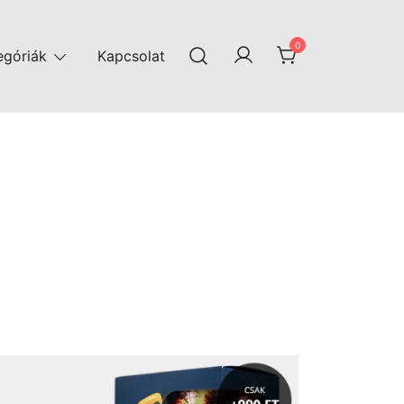
0
egóriák
Kapcsolat