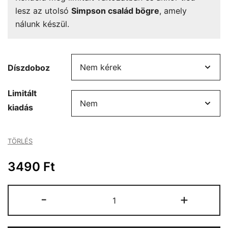
lesz az utolsó
Simpson család bögre
, amely
nálunk készül.
Díszdoboz
Limitált
kiadás
TÖRLÉS
3490
Ft
Simpson
-
+
család
bögre