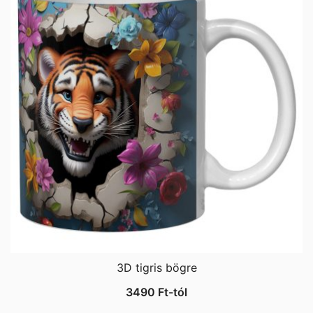
3D tigris bögre
3490
Ft
-tól