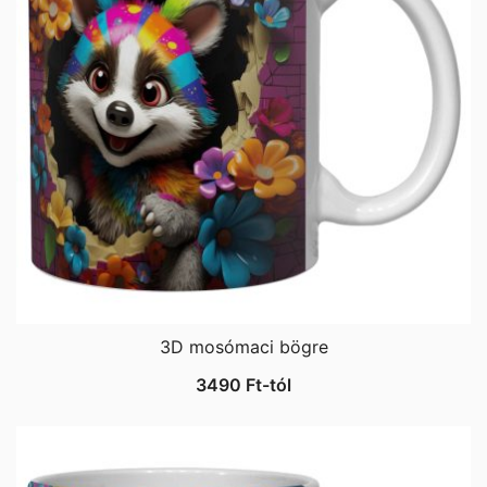
3D mosómaci bögre
3490
Ft
-tól