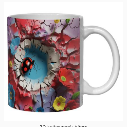
3D katicabogár bögre