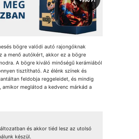
mesés bögre valódi autó rajongóknak
gsz a menő autókért, akkor ez a bögre
ámodra. A bögre kiváló minőségű kerámiából
önnyen tisztítható. Az élénk színek és
antáltan feldobja reggeleidet, és mindig
a, amikor meglátod a kedvenc márkád a
áltozatban és akkor tiéd lesz az utolsó
nálunk készül.