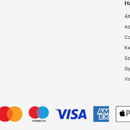
H
Ál
Ad
Co
Ki
Sz
Gy
Vi