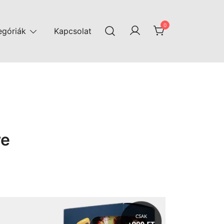
0
egóriák
Kapcsolat
re