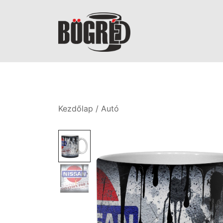
Skip
to
content
Bögréd
Kezdőlap
/
Autó