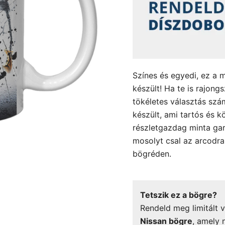
Színes és egyedi, ez a 
készült! Ha te is rajon
tökéletes választás sz
készült, ami tartós és k
részletgazdag minta gar
mosolyt csal az arcodr
bögréden.
Tetszik ez a bögre?
Rendeld meg limitált v
Nissan bögre
, amely 