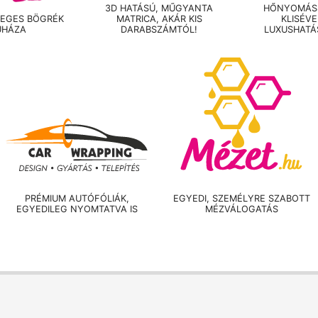
3D HATÁSÚ, MŰGYANTA
HŐNYOMÁSS
LEGES BÖGRÉK
MATRICA, AKÁR KIS
KLISÉV
UHÁZA
DARABSZÁMTÓL!
LUXUSHATÁ
PRÉMIUM AUTÓFÓLIÁK,
EGYEDI, SZEMÉLYRE SZABOTT
EGYEDILEG NYOMTATVA IS
MÉZVÁLOGATÁS