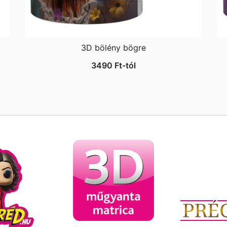
3D bölény bögre
3490
Ft
-tól