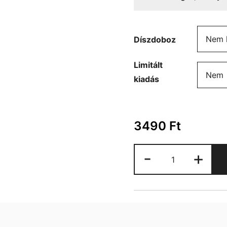
Díszdoboz
Limitált
kiadás
3490
Ft
Nissan
-
+
bögre
mennyiség