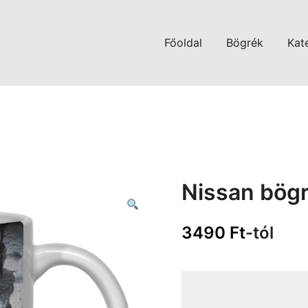
Főoldal
Bögrék
Kat
Nissan bög
3490
Ft
-tól