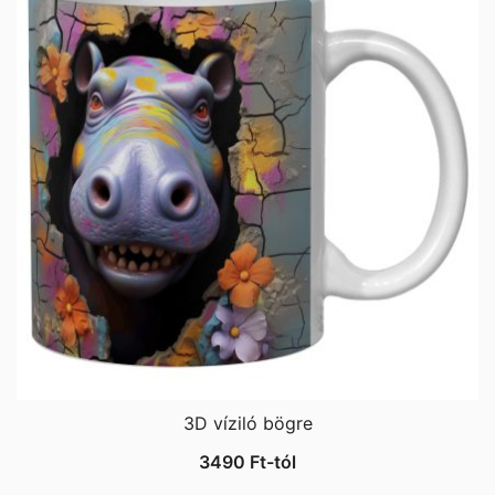
3D víziló bögre
3490
Ft
-tól