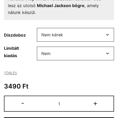
lesz az utolsó
Michael Jackson bögre
, amely
nálunk készül.
Díszdoboz
Limitált
kiadás
TÖRLÉS
3490
Ft
Michael
-
+
Jackson
bögre