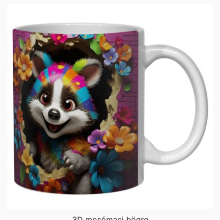
3D mosómaci bögre