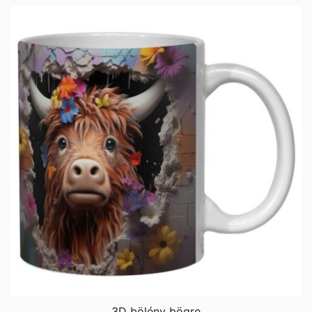
3D bölény bögre