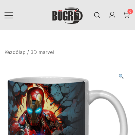
Skip
to
0
content
Bögréd
Kezdőlap
/
3D marvel