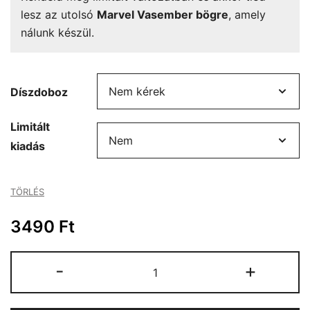
lesz az utolsó
Marvel Vasember bögre
, amely
nálunk készül.
Díszdoboz
Limitált
kiadás
TÖRLÉS
3490
Ft
Marvel
-
+
Vasember
bögre