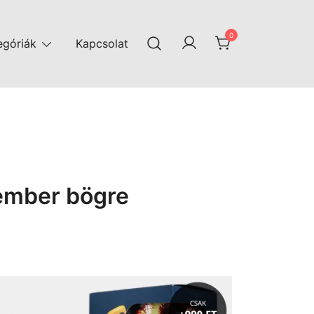
0
egóriák
Kapcsolat
ember bögre