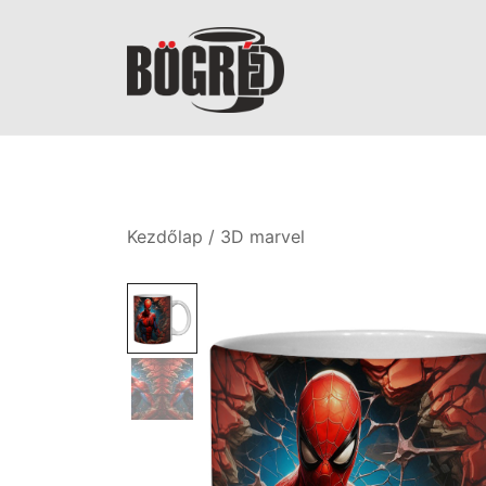
Skip
to
content
Bögréd
Kezdőlap
/
3D marvel