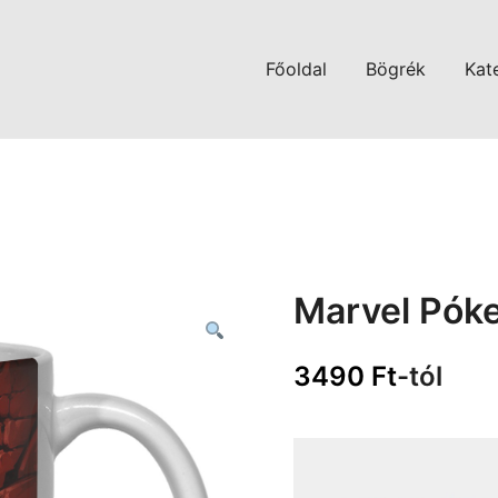
Főoldal
Bögrék
Kat
Marvel Pók
3490
Ft
-tól