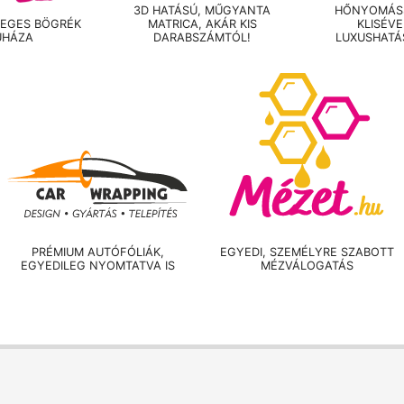
3D HATÁSÚ, MŰGYANTA
HŐNYOMÁSS
LEGES BÖGRÉK
MATRICA, AKÁR KIS
KLISÉV
UHÁZA
DARABSZÁMTÓL!
LUXUSHATÁ
PRÉMIUM AUTÓFÓLIÁK,
EGYEDI, SZEMÉLYRE SZABOTT
EGYEDILEG NYOMTATVA IS
MÉZVÁLOGATÁS