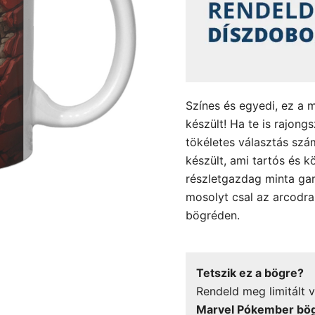
Színes és egyedi, ez a 
készült! Ha te is rajong
tökéletes választás sz
készült, ami tartós és k
részletgazdag minta gar
mosolyt csal az arcodr
bögréden.
Tetszik ez a bögre?
Rendeld meg limitált v
Marvel Pókember bö