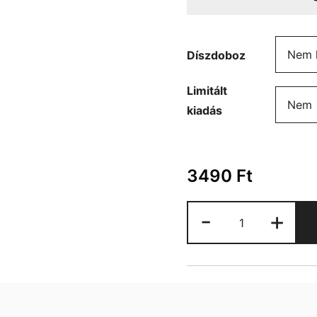
Díszdoboz
Limitált
kiadás
3490
Ft
Marvel
-
+
Pókember
bögre
mennyiség