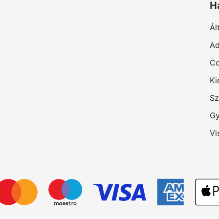
H
Ál
Ad
Co
Ki
Sz
Gy
Vi