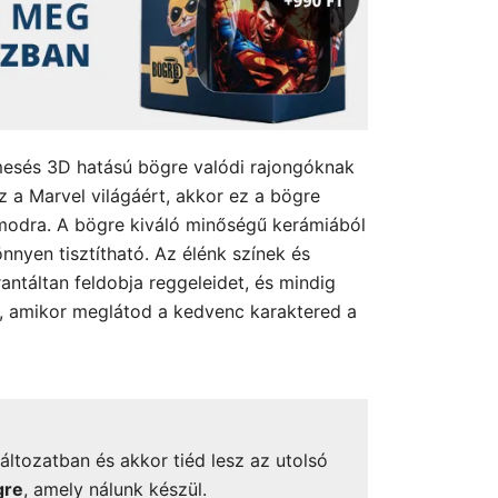
mesés 3D hatású bögre valódi rajongóknak
sz a Marvel világáért, akkor ez a bögre
ámodra. A bögre kiváló minőségű kerámiából
önnyen tisztítható. Az élénk színek és
antáltan feldobja reggeleidet, és mindig
a, amikor meglátod a kedvenc karaktered a
áltozatban és akkor tiéd lesz az utolsó
gre
, amely nálunk készül.