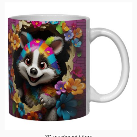
3D mosómaci bögre