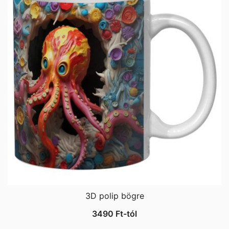
3D polip bögre
3490
Ft
-tól