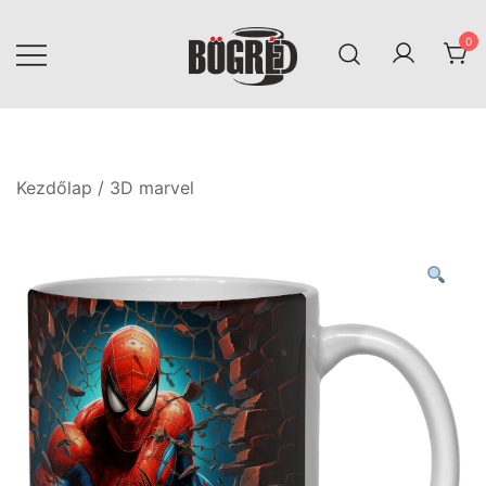
Skip
to
0
content
Bögréd
Kezdőlap
/
3D marvel