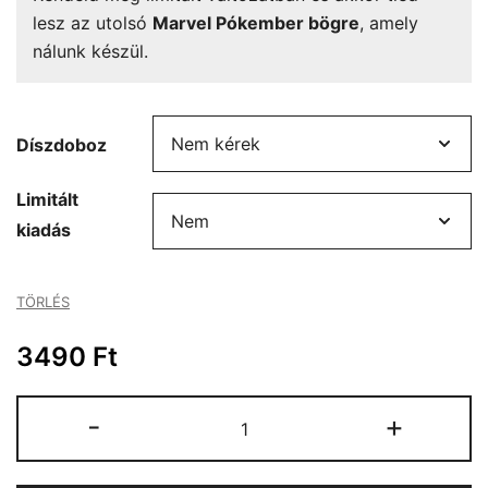
lesz az utolsó
Marvel Pókember bögre
, amely
nálunk készül.
Díszdoboz
Limitált
kiadás
TÖRLÉS
3490
Ft
Marvel
-
+
Pókember
bögre