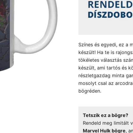
Színes és egyedi, ez a 
készült! Ha te is rajong
tökéletes választás sz
készült, ami tartós és k
részletgazdag minta gar
mosolyt csal az arcodr
bögréden.
Tetszik ez a bögre?
Rendeld meg limitált v
Marvel Hulk bögre
, a