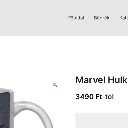
Főoldal
Bögrék
Kat
Marvel Hulk
3490
Ft
-tól