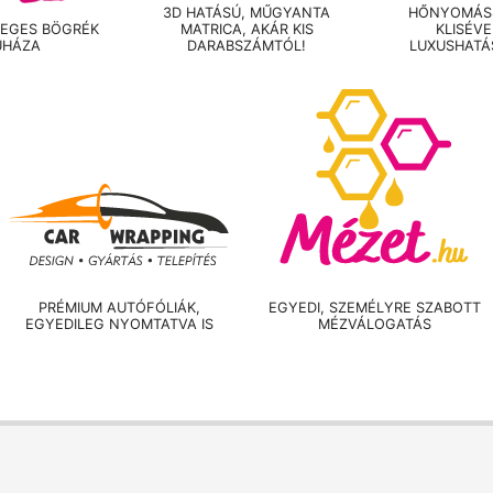
3D HATÁSÚ, MŰGYANTA
HŐNYOMÁSS
LEGES BÖGRÉK
MATRICA, AKÁR KIS
KLISÉV
UHÁZA
DARABSZÁMTÓL!
LUXUSHATÁ
PRÉMIUM AUTÓFÓLIÁK,
EGYEDI, SZEMÉLYRE SZABOTT
EGYEDILEG NYOMTATVA IS
MÉZVÁLOGATÁS