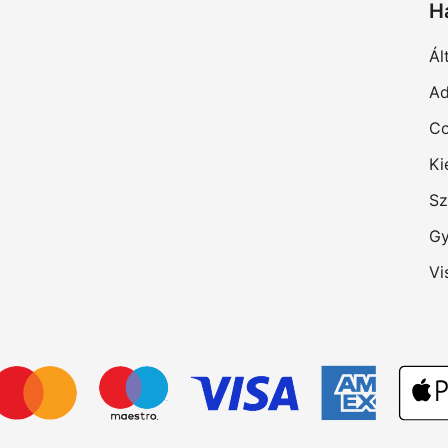
H
Ál
Ad
Co
Ki
Sz
Gy
Vi