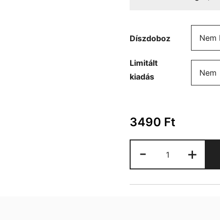
Díszdoboz
Limitált
kiadás
3490
Ft
Marvel
-
+
Hulk
bögre
mennyiség