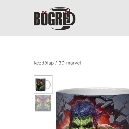
Skip
to
content
Bögréd
Kezdőlap
/
3D marvel