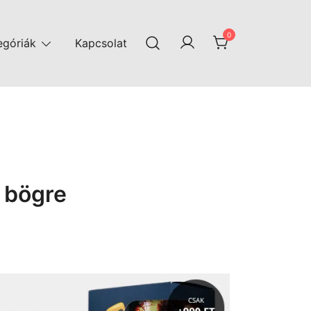
0
egóriák
Kapcsolat
 bögre