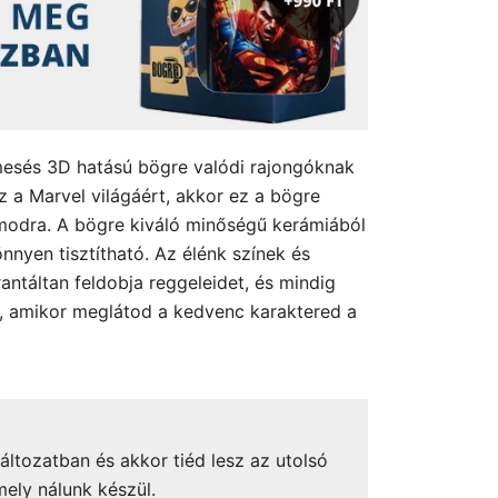
mesés 3D hatású bögre valódi rajongóknak
sz a Marvel világáért, akkor ez a bögre
ámodra. A bögre kiváló minőségű kerámiából
önnyen tisztítható. Az élénk színek és
antáltan feldobja reggeleidet, és mindig
a, amikor meglátod a kedvenc karaktered a
áltozatban és akkor tiéd lesz az utolsó
mely nálunk készül.