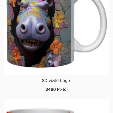
3D víziló bögre
3490
Ft
-tól