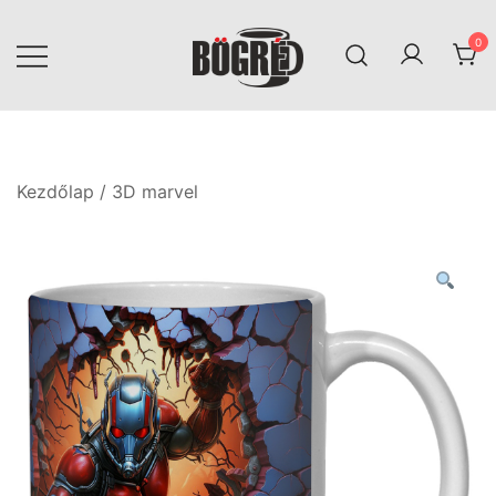
Skip
to
0
content
Bögréd
Kezdőlap
/
3D marvel