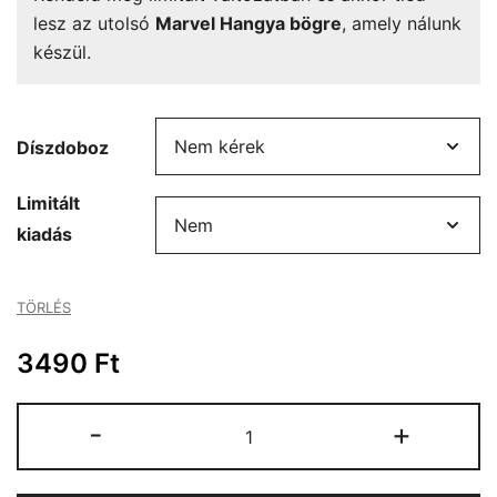
lesz az utolsó
Marvel Hangya bögre
, amely nálunk
készül.
Díszdoboz
Limitált
kiadás
TÖRLÉS
3490
Ft
Marvel
-
+
Hangya
bögre