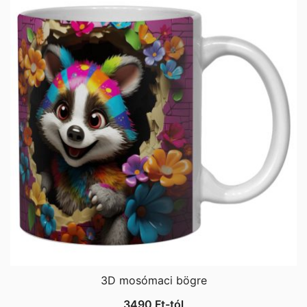
3D mosómaci bögre
3490
Ft
-tól