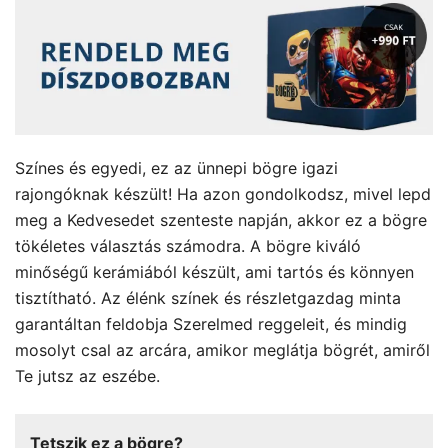
Színes és egyedi, ez az ünnepi bögre igazi
rajongóknak készült! Ha azon gondolkodsz, mivel lepd
meg a Kedvesedet szenteste napján, akkor ez a bögre
tökéletes választás számodra. A bögre kiváló
minőségű kerámiából készült, ami tartós és könnyen
tisztítható. Az élénk színek és részletgazdag minta
garantáltan feldobja Szerelmed reggeleit, és mindig
mosolyt csal az arcára, amikor meglátja bögrét, amiről
Te jutsz az eszébe.
Tetszik ez a bögre?