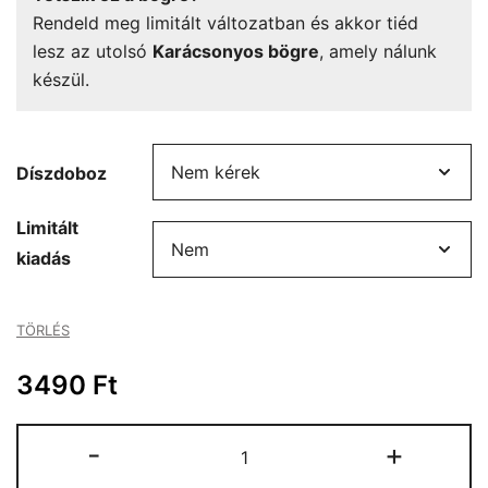
Rendeld meg limitált változatban és akkor tiéd
lesz az utolsó
Karácsonyos bögre
, amely nálunk
készül.
Díszdoboz
Limitált
kiadás
TÖRLÉS
3490
Ft
Karácsonyos
-
+
bögre