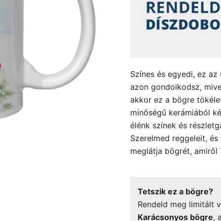
Színes és egyedi, ez az
azon gondolkodsz, mive
akkor ez a bögre tökéle
minőségű kerámiából kés
élénk színek és részlet
Szerelmed reggeleit, és
meglátja bögrét, amiről 
Tetszik ez a bögre?
Rendeld meg limitált v
Karácsonyos bögre
, 