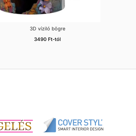
3D víziló bögre
3490
Ft
-tól