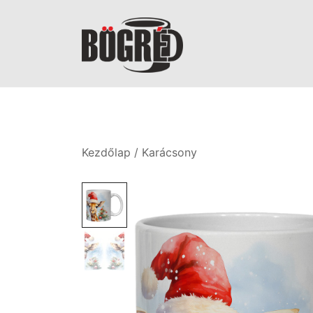
Skip
to
content
Bögréd
Kezdőlap
/
Karácsony