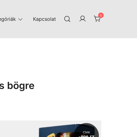
0
egóriák
Kapcsolat
s bögre