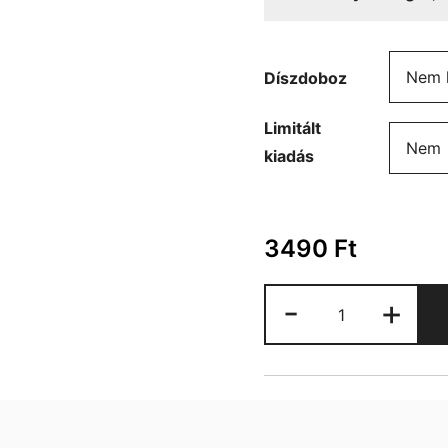
Díszdoboz
Limitált
kiadás
3490
Ft
Karácsonyos
-
+
bögre
mennyiség