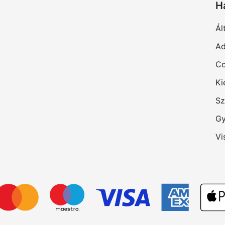
H
Ál
Ad
Co
Ki
Sz
Gy
Vi