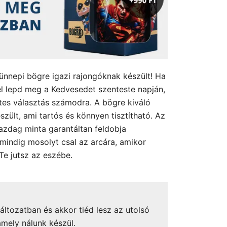
 ünnepi bögre igazi rajongóknak készült! Ha
l lepd meg a Kedvesedet szenteste napján,
tes választás számodra. A bögre kiváló
zült, ami tartós és könnyen tisztítható. Az
gazdag minta garantáltan feldobja
 mindig mosolyt csal az arcára, amikor
Te jutsz az eszébe.
áltozatban és akkor tiéd lesz az utolsó
amely nálunk készül.