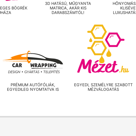
3D HATÁSÚ, MŰGYANTA
HŐNYOMÁSS
LEGES BÖGRÉK
MATRICA, AKÁR KIS
KLISÉV
UHÁZA
DARABSZÁMTÓL!
LUXUSHATÁ
PRÉMIUM AUTÓFÓLIÁK,
EGYEDI, SZEMÉLYRE SZABOTT
EGYEDILEG NYOMTATVA IS
MÉZVÁLOGATÁS