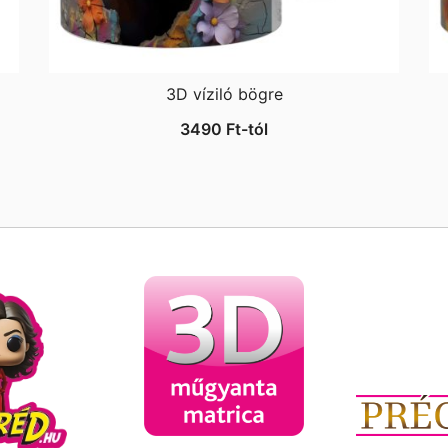
3D víziló bögre
3490
Ft
-tól