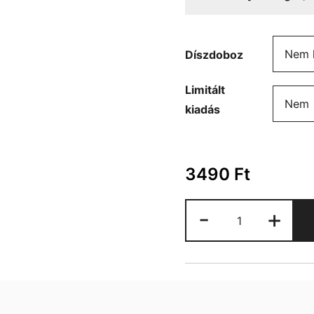
Díszdoboz
Limitált
kiadás
3490
Ft
Karácsonyos
-
+
bögre
mennyiség