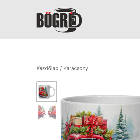
Skip
to
content
Bögréd
Kezdőlap
/
Karácsony