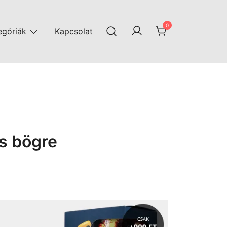
0
egóriák
Kapcsolat
s bögre