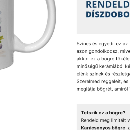
Színes és egyedi, ez az
azon gondolkodsz, mive
akkor ez a bögre tökéle
minőségű kerámiából kés
élénk színek és részlet
Szerelmed reggeleit, és
meglátja bögrét, amiről 
Tetszik ez a bögre?
Rendeld meg limitált v
Karácsonyos bögre
, 