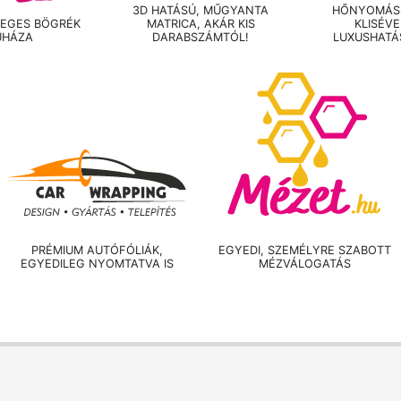
3D HATÁSÚ, MŰGYANTA
HŐNYOMÁSS
LEGES BÖGRÉK
MATRICA, AKÁR KIS
KLISÉV
UHÁZA
DARABSZÁMTÓL!
LUXUSHATÁ
PRÉMIUM AUTÓFÓLIÁK,
EGYEDI, SZEMÉLYRE SZABOTT
EGYEDILEG NYOMTATVA IS
MÉZVÁLOGATÁS