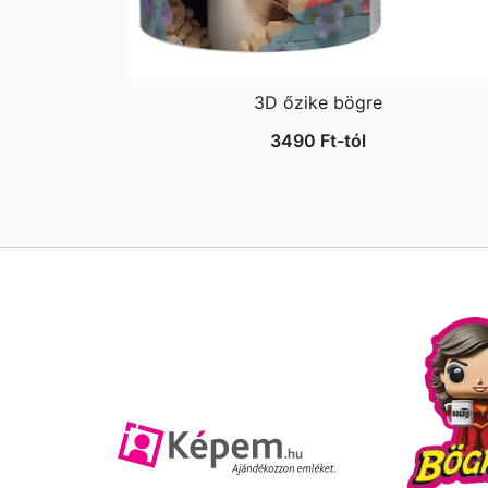
3D őzike bögre
3490
Ft
-tól