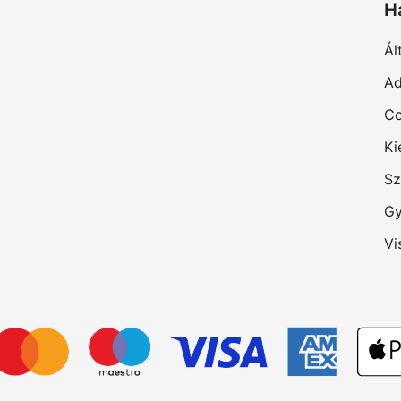
H
Ál
Ad
Co
Ki
Sz
Gy
Vi