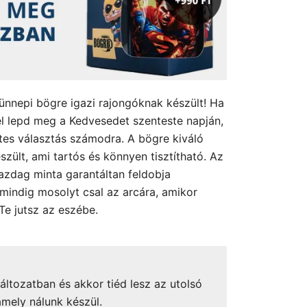
 ünnepi bögre igazi rajongóknak készült! Ha
l lepd meg a Kedvesedet szenteste napján,
tes választás számodra. A bögre kiváló
zült, ami tartós és könnyen tisztítható. Az
gazdag minta garantáltan feldobja
 mindig mosolyt csal az arcára, amikor
Te jutsz az eszébe.
áltozatban és akkor tiéd lesz az utolsó
amely nálunk készül.