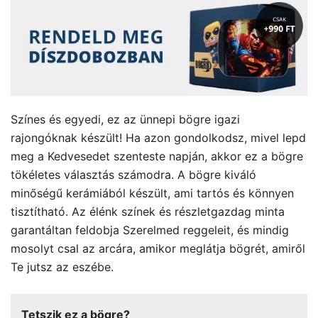
Színes és egyedi, ez az ünnepi bögre igazi
rajongóknak készült! Ha azon gondolkodsz, mivel lepd
meg a Kedvesedet szenteste napján, akkor ez a bögre
tökéletes választás számodra. A bögre kiváló
minőségű kerámiából készült, ami tartós és könnyen
tisztítható. Az élénk színek és részletgazdag minta
garantáltan feldobja Szerelmed reggeleit, és mindig
mosolyt csal az arcára, amikor meglátja bögrét, amiről
Te jutsz az eszébe.
Tetszik ez a bögre?