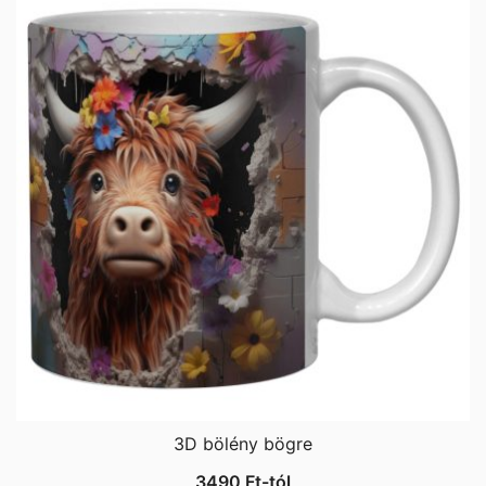
3D bölény bögre
3490
Ft
-tól