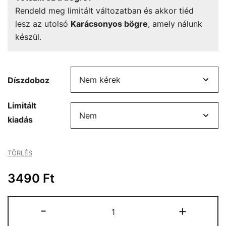
Rendeld meg limitált változatban és akkor tiéd
lesz az utolsó
Karácsonyos bögre
, amely nálunk
készül.
Díszdoboz
Limitált
kiadás
TÖRLÉS
3490
Ft
Karácsonyos
-
+
bögre