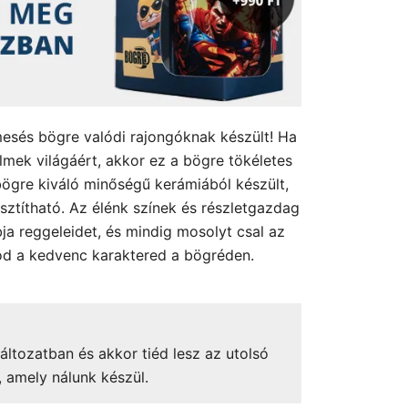
mesés bögre valódi rajongóknak készült! Ha
filmek világáért, akkor ez a bögre tökéletes
ögre kiváló minőségű kerámiából készült,
sztítható. Az élénk színek és részletgazdag
ja reggeleidet, és mindig mosolyt csal az
od a kedvenc karaktered a bögréden.
áltozatban és akkor tiéd lesz az utolsó
, amely nálunk készül.