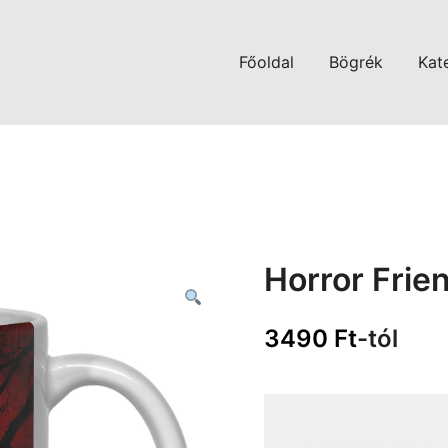
Főoldal
Bögrék
Kat
Horror Frie
3490
Ft
-tól