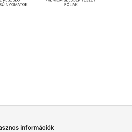
EL KÉSZÜLŐ
PRÉMIUM BELSŐÉPÍTÉSZETI
SÚ NYOMATOK
FÓLIÁK
asznos információk