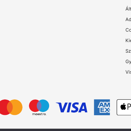
Ál
Ad
Co
Ki
Sz
Gy
Vi