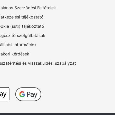
talános Szerződési Feltételek
atkezelési tájékoztató
okie (süti) tájékoztató
egészítő szolgáltatások
állítási információk
akori kérdések
sszatérítési és visszaküldési szabályzat