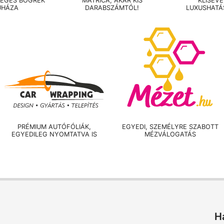
LEGES BÖGRÉK
MATRICA, AKÁR KIS
KLISÉV
UHÁZA
DARABSZÁMTÓL!
LUXUSHATÁ
PRÉMIUM AUTÓFÓLIÁK,
EGYEDI, SZEMÉLYRE SZABOTT
EGYEDILEG NYOMTATVA IS
MÉZVÁLOGATÁS
H