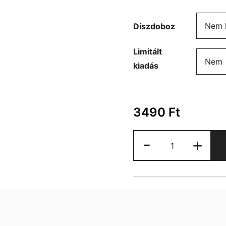
Díszdoboz
Limitált
kiadás
3490
Ft
Horror
-
+
Friends
bögre
mennyiség