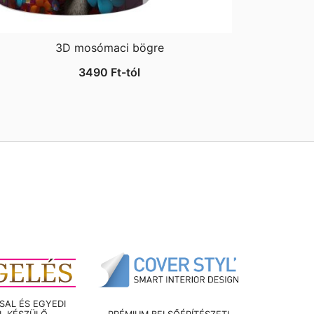
3D mosómaci bögre
3490
Ft
-tól
AL ÉS EGYEDI