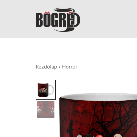
Skip
to
content
Bögréd
Kezdőlap
/
Horror