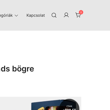
0
egóriák
Kapcsolat
nds bögre