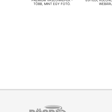
PRÉMIUM VÁSZONKÉPEK -
EGYEDI, KÜLÖN
TÖBB, MINT EGY FOTÓ.
WEBÁR