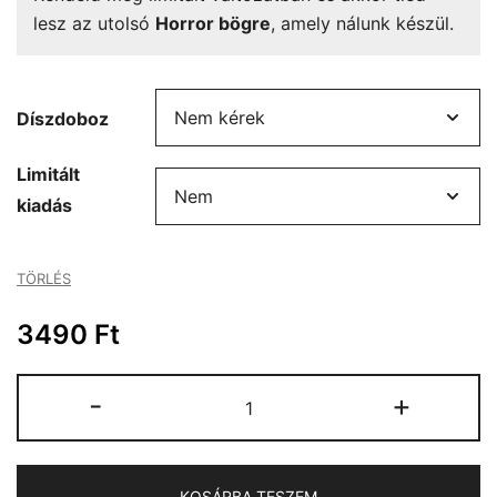
lesz az utolsó
Horror bögre
, amely nálunk készül.
Díszdoboz
Limitált
kiadás
TÖRLÉS
3490
Ft
Horror
-
+
bögre
mennyiség
KOSÁRBA TESZEM