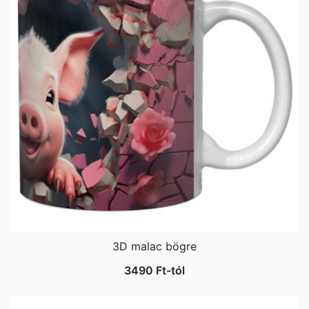
3D malac bögre
3490
Ft
-tól