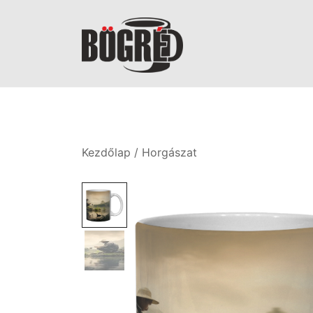
Skip
to
content
Bögréd
Kezdőlap
/
Horgászat