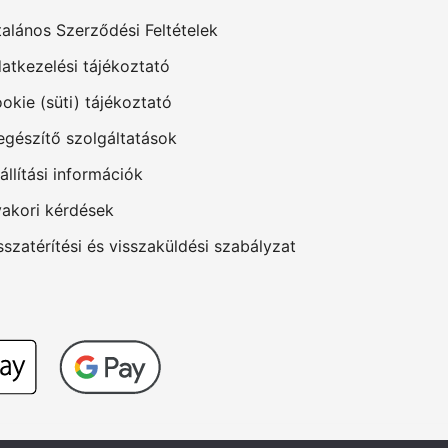
talános Szerződési Feltételek
atkezelési tájékoztató
okie (süti) tájékoztató
egészítő szolgáltatások
állítási információk
akori kérdések
sszatérítési és visszaküldési szabályzat