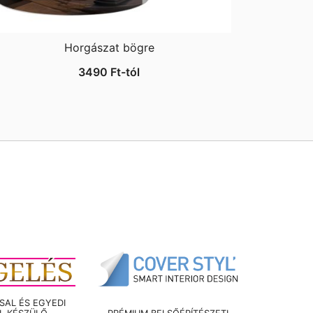
Horgászat bögre
3490
Ft
-tól
AL ÉS EGYEDI