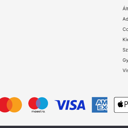
Ál
Ad
Co
Ki
Sz
Gy
Vi