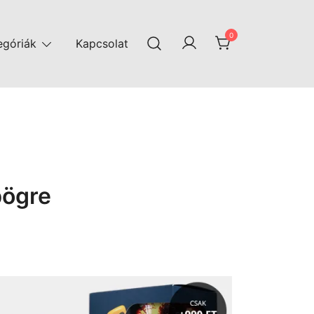
0
egóriák
Kapcsolat
bögre