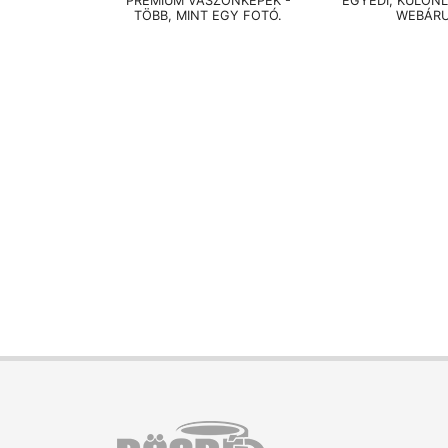
PRÉMIUM VÁSZONKÉPEK -
EGYEDI, KÜLÖN
TÖBB, MINT EGY FOTÓ.
WEBÁR