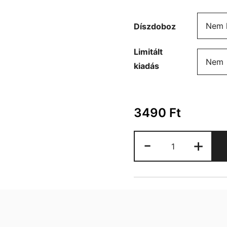
Díszdoboz
Limitált
kiadás
3490
Ft
Horgászat
-
+
bögre
mennyiség