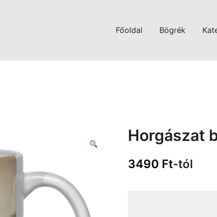
Főoldal
Bögrék
Kat
Horgászat 
3490
Ft
-tól