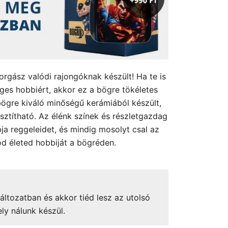
orgász valódi rajongóknak készült! Ha te is
eges hobbiért, akkor ez a bögre tökéletes
ögre kiváló minőségű kerámiából készült,
sztítható. Az élénk színek és részletgazdag
ja reggeleidet, és mindig mosolyt csal az
d életed hobbiját a bögréden.
áltozatban és akkor tiéd lesz az utolsó
ely nálunk készül.