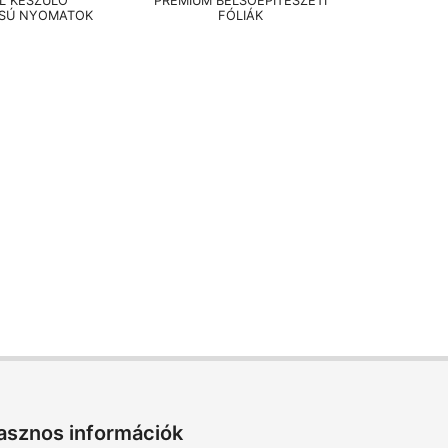
EL KÉSZÜLŐ
PRÉMIUM BELSŐÉPÍTÉSZETI
SÚ NYOMATOK
FÓLIÁK
asznos információk