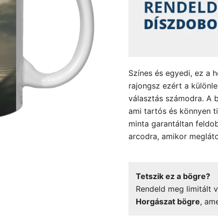
Színes és egyedi, ez a h
rajongsz ezért a különl
választás számodra. A b
ami tartós és könnyen ti
minta garantáltan feldob
arcodra, amikor megláto
Tetszik ez a bögre?
Rendeld meg limitált v
Horgászat bögre
, am