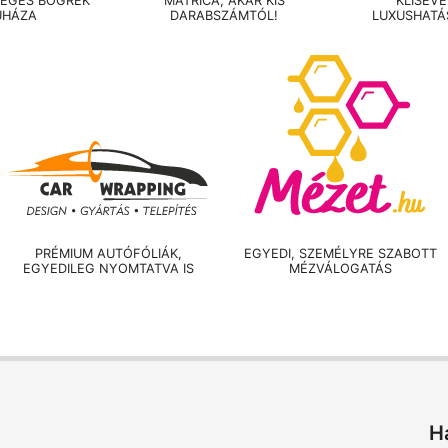
LEGES BÖGRÉK
MATRICA, AKÁR KIS
KLISÉV
UHÁZA
DARABSZÁMTÓL!
LUXUSHATÁ
PRÉMIUM AUTÓFÓLIÁK,
EGYEDI, SZEMÉLYRE SZABOTT
EGYEDILEG NYOMTATVA IS
MÉZVÁLOGATÁS
H