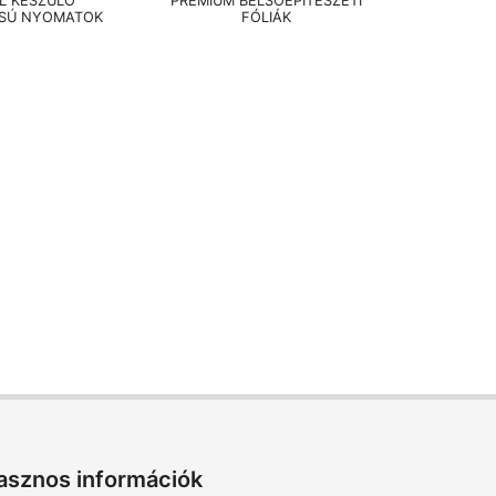
EL KÉSZÜLŐ
PRÉMIUM BELSŐÉPÍTÉSZETI
SÚ NYOMATOK
FÓLIÁK
asznos információk