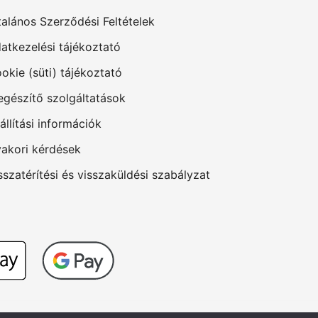
talános Szerződési Feltételek
atkezelési tájékoztató
okie (süti) tájékoztató
egészítő szolgáltatások
állítási információk
akori kérdések
sszatérítési és visszaküldési szabályzat