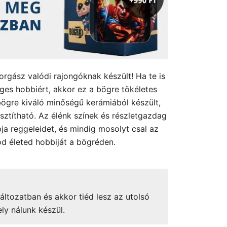
orgász valódi rajongóknak készült! Ha te is
eges hobbiért, akkor ez a bögre tökéletes
ögre kiváló minőségű kerámiából készült,
sztítható. Az élénk színek és részletgazdag
ja reggeleidet, és mindig mosolyt csal az
d életed hobbiját a bögréden.
áltozatban és akkor tiéd lesz az utolsó
ely nálunk készül.