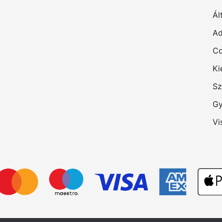
Ál
Ad
Co
Ki
Sz
Gy
Vi