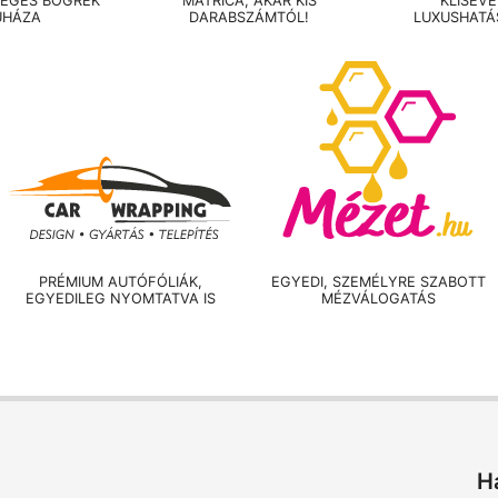
LEGES BÖGRÉK
MATRICA, AKÁR KIS
KLISÉV
UHÁZA
DARABSZÁMTÓL!
LUXUSHATÁ
PRÉMIUM AUTÓFÓLIÁK,
EGYEDI, SZEMÉLYRE SZABOTT
EGYEDILEG NYOMTATVA IS
MÉZVÁLOGATÁS
H