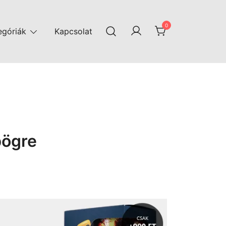
0
egóriák
Kapcsolat
bögre