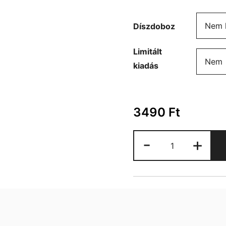
Díszdoboz
Limitált
kiadás
3490
Ft
Horgászat
-
+
bögre
mennyiség