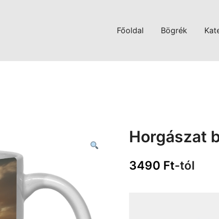
Főoldal
Bögrék
Kat
Horgászat 
3490
Ft
-tól