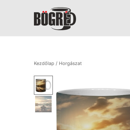
Skip
to
content
Bögréd
Kezdőlap
/
Horgászat