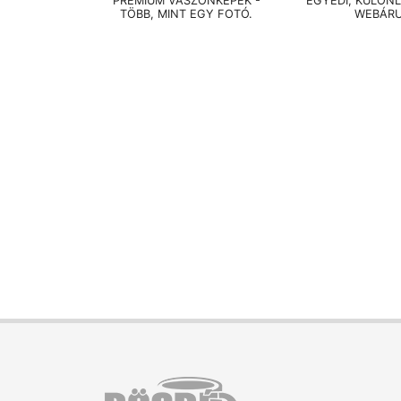
PRÉMIUM VÁSZONKÉPEK -
EGYEDI, KÜLÖN
TÖBB, MINT EGY FOTÓ.
WEBÁR