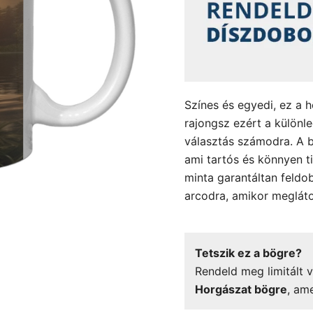
Színes és egyedi, ez a h
rajongsz ezért a különl
választás számodra. A b
ami tartós és könnyen ti
minta garantáltan feldob
arcodra, amikor megláto
Tetszik ez a bögre?
Rendeld meg limitált v
Horgászat bögre
, am