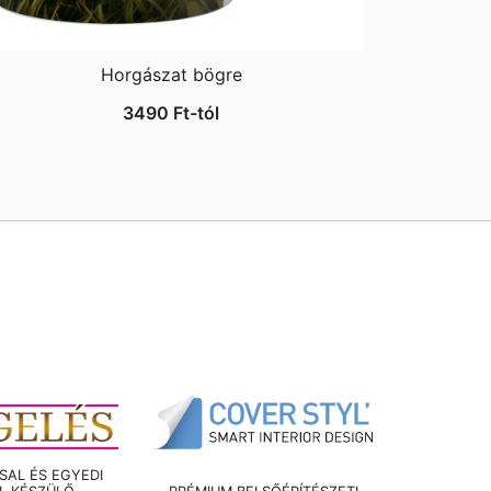
Horgászat bögre
3490
Ft
-tól
AL ÉS EGYEDI