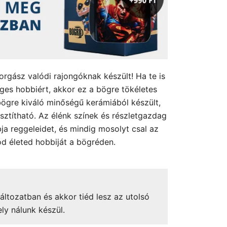
orgász valódi rajongóknak készült! Ha te is
eges hobbiért, akkor ez a bögre tökéletes
ögre kiváló minőségű kerámiából készült,
sztítható. Az élénk színek és részletgazdag
ja reggeleidet, és mindig mosolyt csal az
d életed hobbiját a bögréden.
áltozatban és akkor tiéd lesz az utolsó
ely nálunk készül.