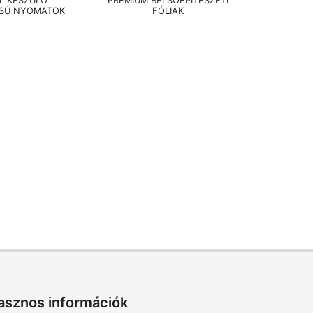
EL KÉSZÜLŐ
PRÉMIUM BELSŐÉPÍTÉSZETI
SÚ NYOMATOK
FÓLIÁK
asznos információk