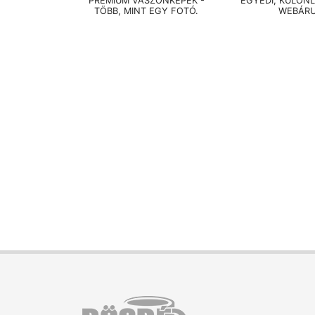
PRÉMIUM VÁSZONKÉPEK -
EGYEDI, KÜLÖN
TÖBB, MINT EGY FOTÓ.
WEBÁR