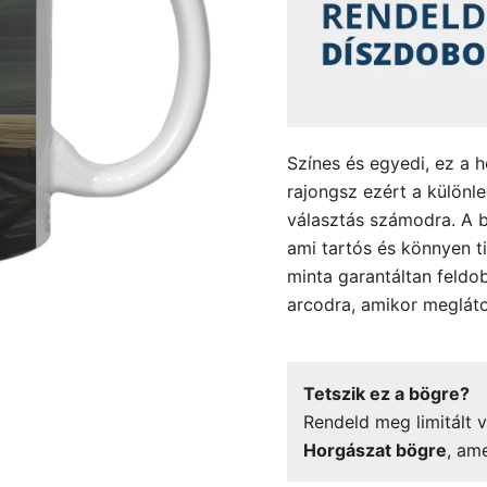
Színes és egyedi, ez a h
rajongsz ezért a különl
választás számodra. A b
ami tartós és könnyen ti
minta garantáltan feldob
arcodra, amikor megláto
Tetszik ez a bögre?
Rendeld meg limitált v
Horgászat bögre
, am