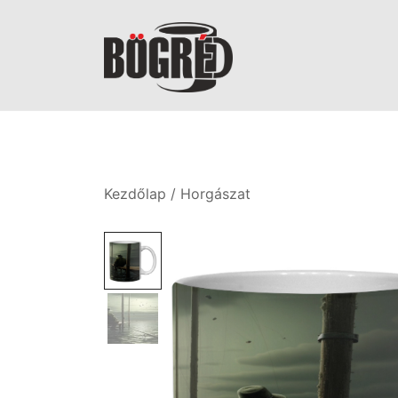
Skip
to
content
Bögréd
Kezdőlap
/
Horgászat