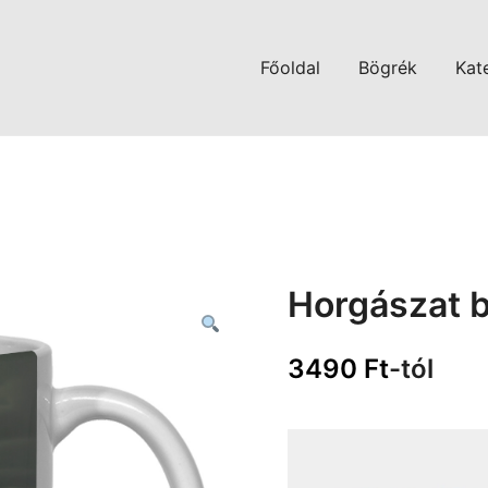
Főoldal
Bögrék
Kat
Horgászat 
3490
Ft
-tól