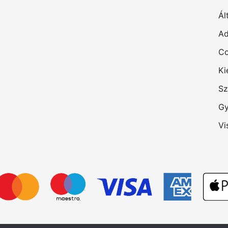
Ál
Ad
Co
Ki
Sz
Gy
Vi