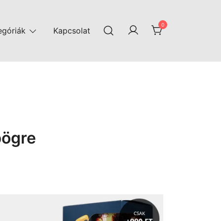
0
egóriák
Kapcsolat
bögre