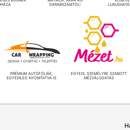
LEGES BÖGRÉK
MATRICA, AKÁR KIS
KLISÉV
UHÁZA
DARABSZÁMTÓL!
LUXUSHATÁ
PRÉMIUM AUTÓFÓLIÁK,
EGYEDI, SZEMÉLYRE SZABOTT
EGYEDILEG NYOMTATVA IS
MÉZVÁLOGATÁS
H