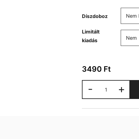
Díszdoboz
Limitált
kiadás
3490
Ft
Horgászat
-
+
bögre
mennyiség