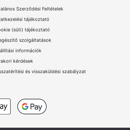
talános Szerződési Feltételek
atkezelési tájékoztató
okie (süti) tájékoztató
egészítő szolgáltatások
állítási információk
akori kérdések
sszatérítési és visszaküldési szabályzat