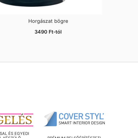
Horgászat bögre
3490
Ft
-tól
AL ÉS EGYEDI