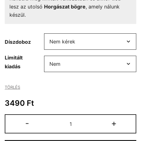
lesz az utolsó
Horgászat bögre
, amely nálunk
készül.
Díszdoboz
Limitált
kiadás
TÖRLÉS
3490
Ft
Horgászat
-
+
bögre
mennyiség