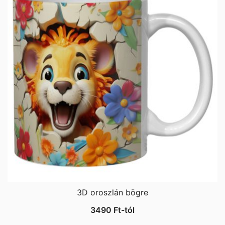
3D oroszlán bögre
3490
Ft
-tól