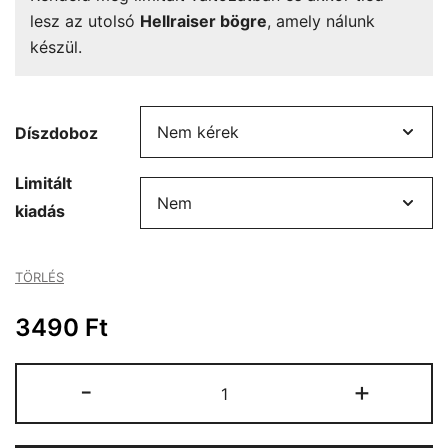
lesz az utolsó
Hellraiser bögre
, amely nálunk
készül.
Díszdoboz
Limitált
kiadás
TÖRLÉS
3490
Ft
Hellraiser
-
+
bögre
mennyiség