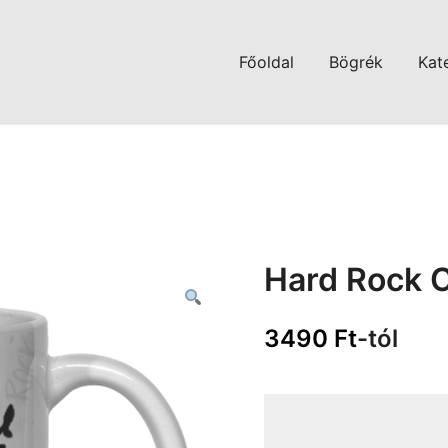
Főoldal
Bögrék
Kat
Hard Rock 
3490
Ft
-tól