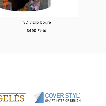
3D víziló bögre
3490
Ft
-tól