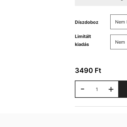
Díszdoboz
Limitált
kiadás
3490
Ft
Hard
-
+
Rock
Cafe
bögre
mennyiség