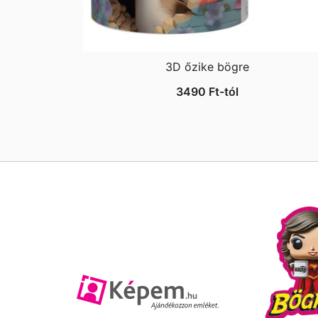
3D őzike bögre
3490
Ft
-tól