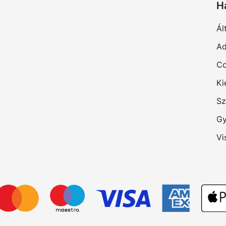
H
Ál
Ad
Co
Ki
Sz
Gy
Vi