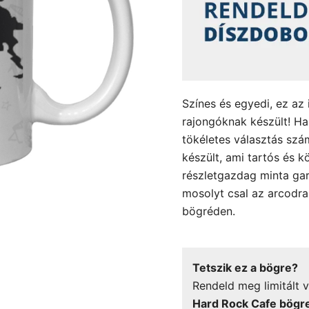
Színes és egyedi, ez az
rajongóknak készült! Ha 
tökéletes választás sz
készült, ami tartós és k
részletgazdag minta gar
mosolyt csal az arcodr
bögréden.
Tetszik ez a bögre?
Rendeld meg limitált v
Hard Rock Cafe bögr