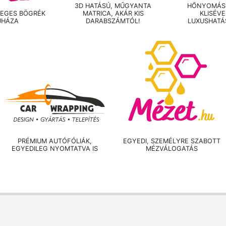
3D HATÁSÚ, MŰGYANTA
HŐNYOMÁSS
LEGES BÖGRÉK
MATRICA, AKÁR KIS
KLISÉV
UHÁZA
DARABSZÁMTÓL!
LUXUSHATÁ
PRÉMIUM AUTÓFÓLIÁK,
EGYEDI, SZEMÉLYRE SZABOTT
EGYEDILEG NYOMTATVA IS
MÉZVÁLOGATÁS