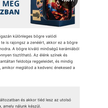
 igazán különleges bögre valódi
te is rajongsz a zenéért, akkor ez a bögre
ámodra. A bögre kiváló minőségű kerámiából
önnyen tisztítható. Az élénk színek és
antáltan feldobja reggeleidet, és mindig
a, amikor meglátod a kedvenc énekesed a
áltozatban és akkor tiéd lesz az utolsó
e
, amely nálunk készül.