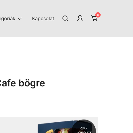
0
egóriák
Kapcsolat
Cafe bögre