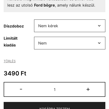
lesz az utolsó
Ford bögre
, amely nálunk készül.
Díszdoboz
Limitált
kiadás
TÖRLÉS
3490
Ft
Ford
-
+
bögre
mennyiség
KOSÁRBA TESZEM