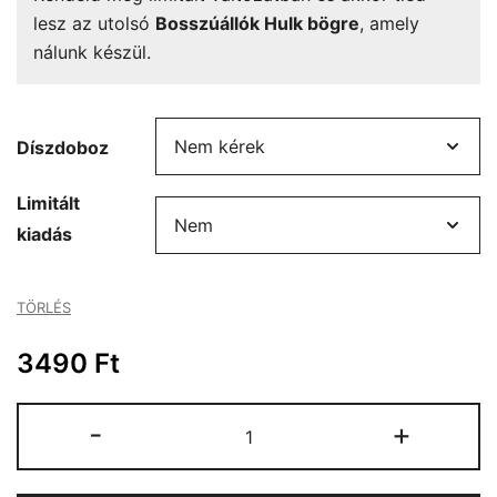
lesz az utolsó
Bosszúállók Hulk bögre
, amely
nálunk készül.
Díszdoboz
Limitált
kiadás
TÖRLÉS
3490
Ft
Bosszúállók
-
+
Hulk
bögre