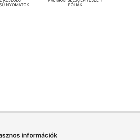
EL KÉSZÜLŐ
PRÉMIUM BELSŐÉPÍTÉSZETI
SÚ NYOMATOK
FÓLIÁK
asznos információk