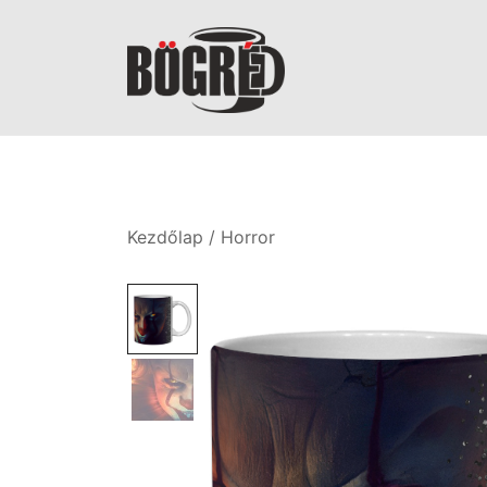
Skip
to
content
Bögréd
Kezdőlap
/
Horror