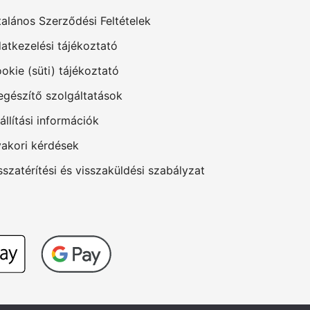
talános Szerződési Feltételek
atkezelési tájékoztató
okie (süti) tájékoztató
egészítő szolgáltatások
állítási információk
akori kérdések
sszatérítési és visszaküldési szabályzat