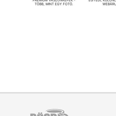
PRÉMIUM VÁSZONKÉPEK -
EGYEDI, KÜLÖN
TÖBB, MINT EGY FOTÓ.
WEBÁR