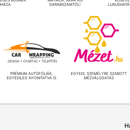
LEGES BÖGRÉK
MATRICA, AKÁR KIS
KLISÉV
UHÁZA
DARABSZÁMTÓL!
LUXUSHATÁ
PRÉMIUM AUTÓFÓLIÁK,
EGYEDI, SZEMÉLYRE SZABOTT
EGYEDILEG NYOMTATVA IS
MÉZVÁLOGATÁS
H