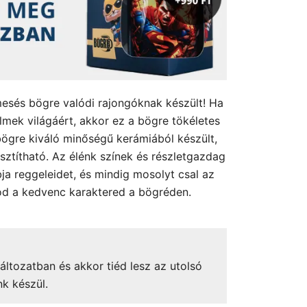
mesés bögre valódi rajongóknak készült! Ha
filmek világáért, akkor ez a bögre tökéletes
ögre kiváló minőségű kerámiából készült,
sztítható. Az élénk színek és részletgazdag
ja reggeleidet, és mindig mosolyt csal az
od a kedvenc karaktered a bögréden.
áltozatban és akkor tiéd lesz az utolsó
nk készül.