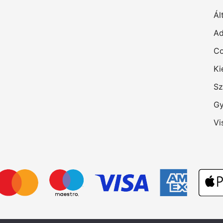
Ál
Ad
Co
Ki
Sz
Gy
Vi