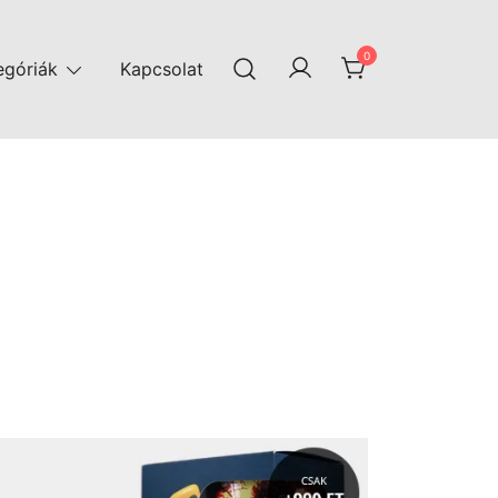
0
egóriák
Kapcsolat