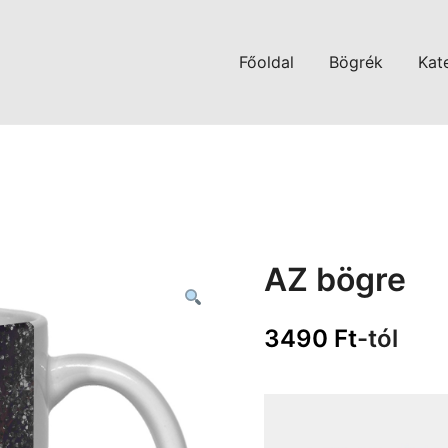
Főoldal
Bögrék
Kat
AZ bögre
3490
Ft
-tól