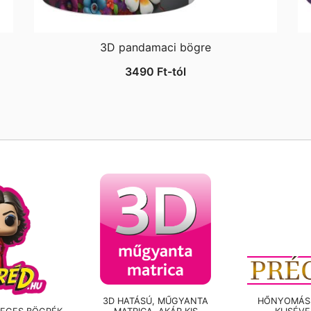
3D pandamaci bögre
3490
Ft
-tól
3D HATÁSÚ, MŰGYANTA
HŐNYOMÁSS