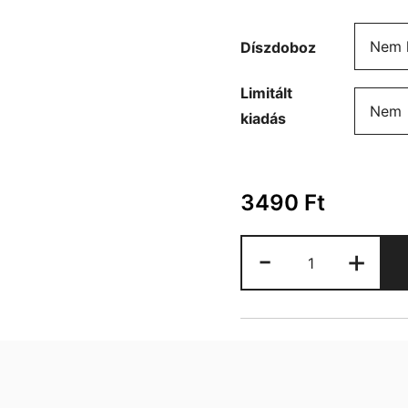
Díszdoboz
Limitált
kiadás
3490
Ft
AZ
-
+
bögre
mennyiség