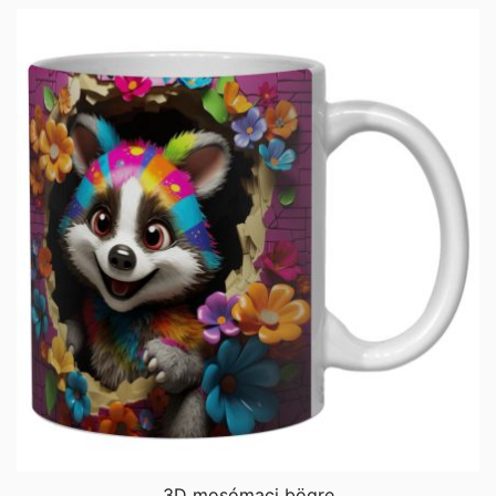
3D mosómaci bögre