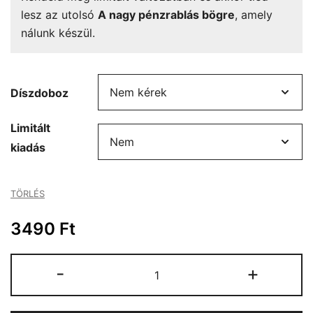
lesz az utolsó
A nagy pénzrablás bögre
, amely
nálunk készül.
Díszdoboz
Limitált
kiadás
TÖRLÉS
3490
Ft
A
-
+
nagy
pénzrablás