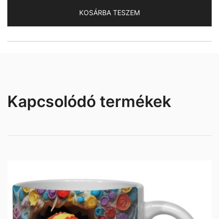
bögre
KOSÁRBA TESZEM
mennyiség
Kapcsolódó termékek