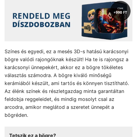
Színes és egyedi, ez a mesés 3D-s hatású karácsonyi
bögre valódi rajongóknak készült! Ha te is rajongsz a
karácsonyi ünnepekért, akkor ez a bögre tökéletes
választás számodra. A bögre kiváló minőségű
kerámiából készült, ami tartós és könnyen tisztítható.
Az élénk színek és részletgazdag minta garantáltan
feldobja reggeleidet, és mindig mosolyt csal az
arcodra, amikor meglátod a szeretet ünnepét a
bögréden.
Tetszik ez a bögre?