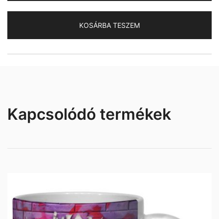
bögre
mennyiség
KOSÁRBA TESZEM
Kapcsolódó termékek