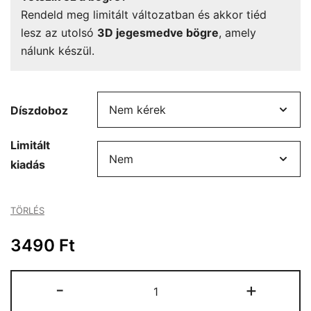
Rendeld meg limitált változatban és akkor tiéd
lesz az utolsó
3D jegesmedve bögre
, amely
nálunk készül.
Díszdoboz
Limitált
kiadás
TÖRLÉS
3490
Ft
3D
-
+
jegesmedve