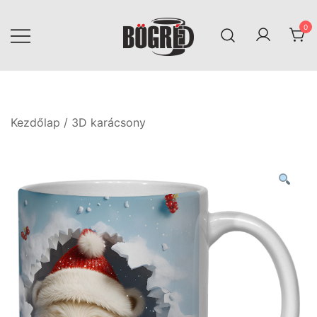
Skip
to
0
content
Bögréd
Kezdőlap
/
3D karácsony