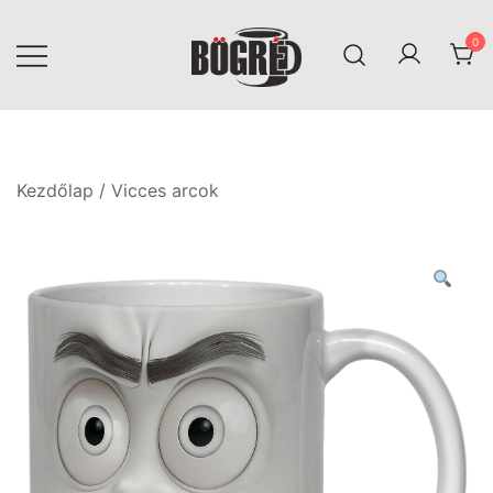
Skip
to
0
content
Bögréd
Kezdőlap
/
Vicces arcok