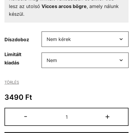
lesz az utolsó
Vicces arcos bögre
, amely nálunk
készül.
Díszdoboz
Limitált
kiadás
TÖRLÉS
3490
Ft
Vicces
-
+
arcos
bögre