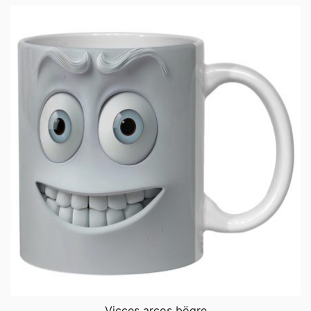
Vicces arcos bögre