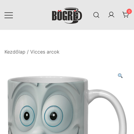
Skip
to
0
content
Bögréd
Kezdőlap
/
Vicces arcok