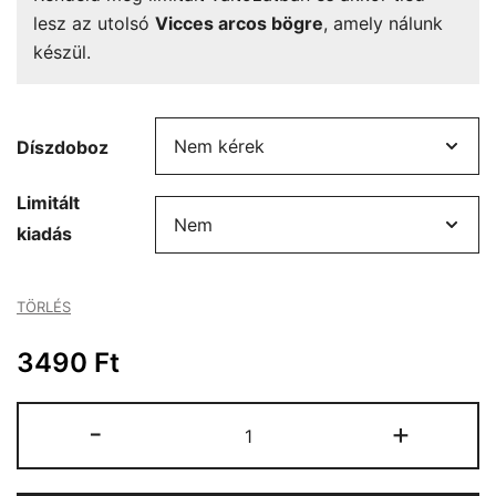
lesz az utolsó
Vicces arcos bögre
, amely nálunk
készül.
Díszdoboz
Limitált
kiadás
TÖRLÉS
3490
Ft
Vicces
-
+
arcos
bögre