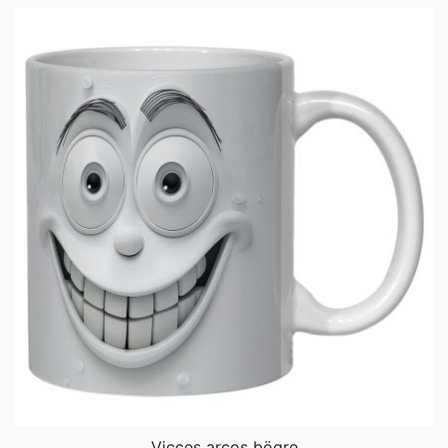
Vicces arcos bögre