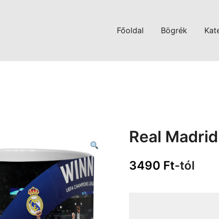
Főoldal
Bögrék
Kat
Real Madrid
3490
Ft
-tól