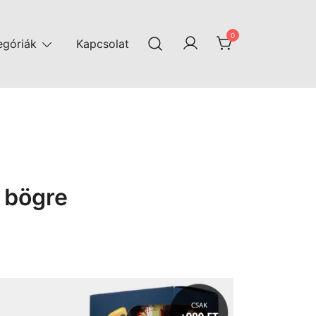
0
egóriák
Kapcsolat
 bögre