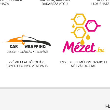
LEGES BÖGRÉK
MATRICA, AKÁR KIS
KLISÉV
UHÁZA
DARABSZÁMTÓL!
LUXUSHATÁ
PRÉMIUM AUTÓFÓLIÁK,
EGYEDI, SZEMÉLYRE SZABOTT
EGYEDILEG NYOMTATVA IS
MÉZVÁLOGATÁS
H