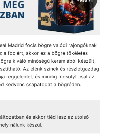
Real Madrid focis bögre valódi rajongóknak
sz a fociért, akkor ez a bögre tökéletes
ögre kiváló minőségű kerámiából készült,
sztítható. Az élénk színek és részletgazdag
ja reggeleidet, és mindig mosolyt csal az
od kedvenc csapatodat a bögréden.
áltozatban és akkor tiéd lesz az utolsó
mely nálunk készül.