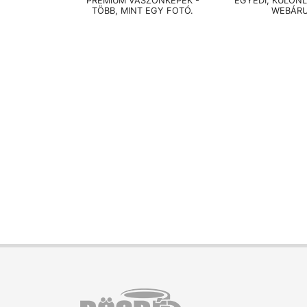
PRÉMIUM VÁSZONKÉPEK -
EGYEDI, KÜLÖN
TÖBB, MINT EGY FOTÓ.
WEBÁR