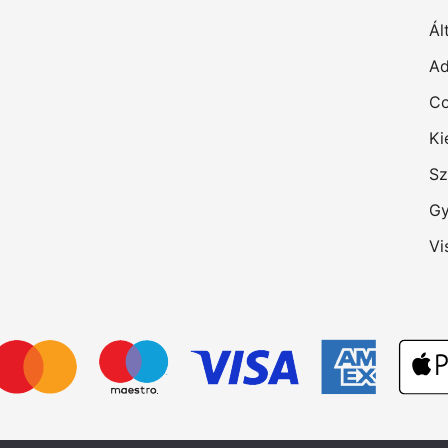
Ál
Ad
Co
Ki
Sz
Gy
Vi