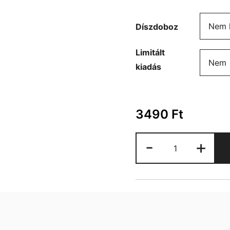
Díszdoboz
Limitált
kiadás
3490
Ft
Real
-
+
Madrid
bögre
mennyiség