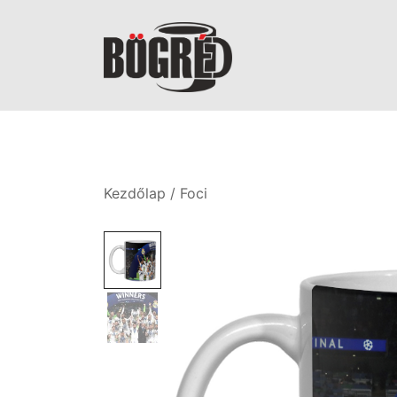
Skip
to
content
Bögréd
Kezdőlap
/
Foci