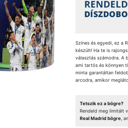
Színes és egyedi, ez a 
készült! Ha te is rajong
választás számodra. A b
ami tartós és könnyen ti
minta garantáltan feldob
arcodra, amikor meglát
Tetszik ez a bögre?
Rendeld meg limitált v
Real Madrid bögre
, a