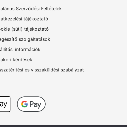
talános Szerződési Feltételek
atkezelési tájékoztató
okie (süti) tájékoztató
egészítő szolgáltatások
állítási információk
akori kérdések
sszatérítési és visszaküldési szabályzat