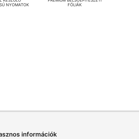
EL KÉSZÜLŐ
PRÉMIUM BELSŐÉPÍTÉSZETI
SÚ NYOMATOK
FÓLIÁK
asznos információk