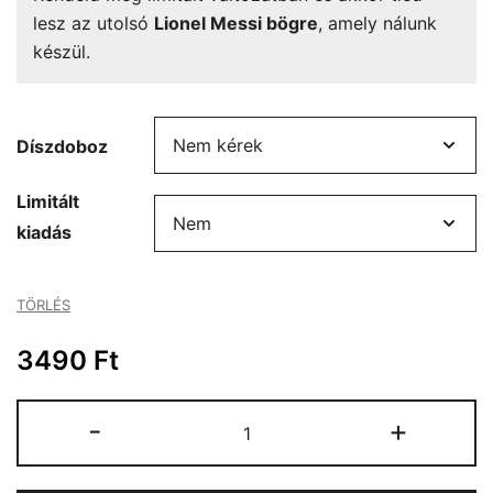
lesz az utolsó
Lionel Messi bögre
, amely nálunk
készül.
Díszdoboz
Limitált
kiadás
TÖRLÉS
3490
Ft
Lionel
-
+
Messi
bögre