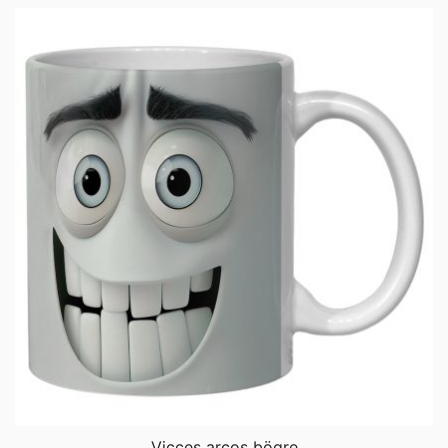
Vicces arcos bögre