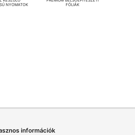
EL KÉSZÜLŐ
PRÉMIUM BELSŐÉPÍTÉSZETI
SÚ NYOMATOK
FÓLIÁK
asznos információk