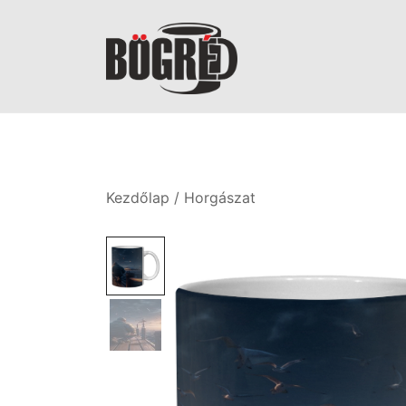
Skip
to
content
Bögréd
Kezdőlap
/
Horgászat