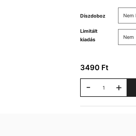
Díszdoboz
Limitált
kiadás
3490
Ft
Horgászat
-
+
bögre
mennyiség