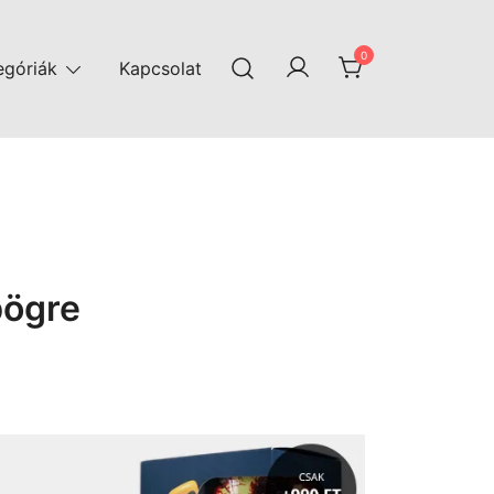
0
egóriák
Kapcsolat
bögre