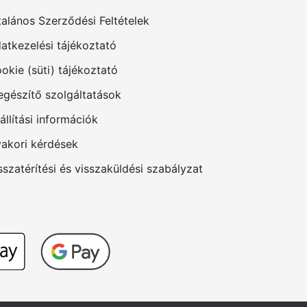
talános Szerződési Feltételek
atkezelési tájékoztató
okie (süti) tájékoztató
egészítő szolgáltatások
állítási információk
akori kérdések
sszatérítési és visszaküldési szabályzat