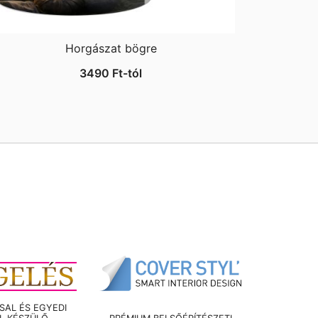
Horgászat bögre
3490
Ft
-tól
AL ÉS EGYEDI