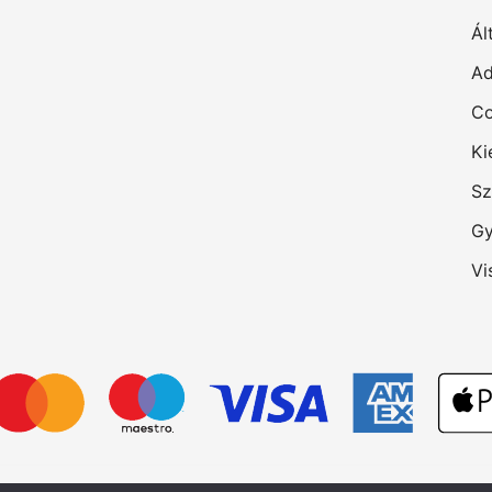
Ál
Ad
Co
Ki
Sz
Gy
Vi