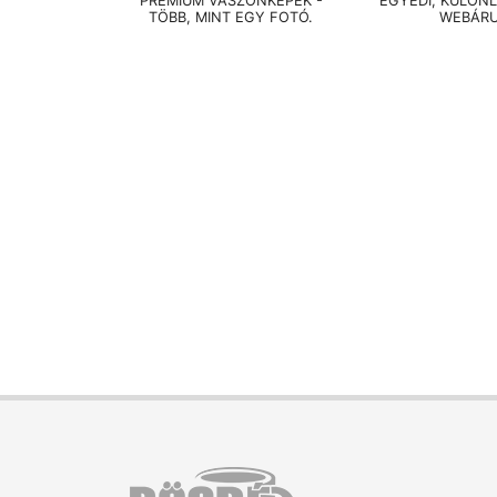
PRÉMIUM VÁSZONKÉPEK -
EGYEDI, KÜLÖN
TÖBB, MINT EGY FOTÓ.
WEBÁR