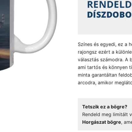
Színes és egyedi, ez a h
rajongsz ezért a különl
választás számodra. A b
ami tartós és könnyen ti
minta garantáltan feldob
arcodra, amikor megláto
Tetszik ez a bögre?
Rendeld meg limitált v
Horgászat bögre
, am