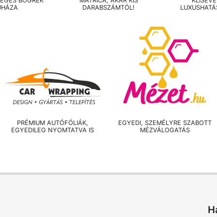
LEGES BÖGRÉK
MATRICA, AKÁR KIS
KLISÉV
UHÁZA
DARABSZÁMTÓL!
LUXUSHATÁ
PRÉMIUM AUTÓFÓLIÁK,
EGYEDI, SZEMÉLYRE SZABOTT
EGYEDILEG NYOMTATVA IS
MÉZVÁLOGATÁS
H