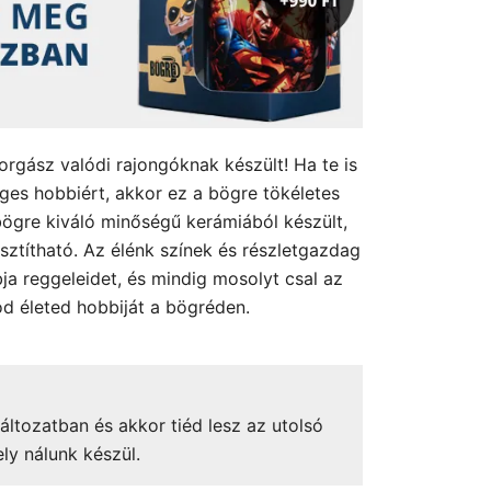
orgász valódi rajongóknak készült! Ha te is
eges hobbiért, akkor ez a bögre tökéletes
ögre kiváló minőségű kerámiából készült,
sztítható. Az élénk színek és részletgazdag
ja reggeleidet, és mindig mosolyt csal az
d életed hobbiját a bögréden.
áltozatban és akkor tiéd lesz az utolsó
ely nálunk készül.