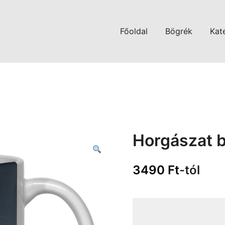
Főoldal
Bögrék
Kat
Horgászat 
3490
Ft
-tól