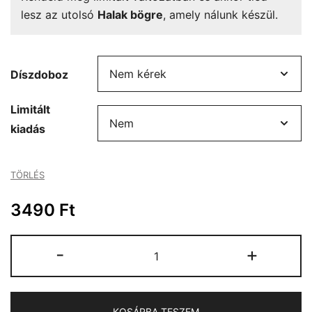
lesz az utolsó
Halak bögre
, amely nálunk készül.
Díszdoboz
Limitált
kiadás
TÖRLÉS
3490
Ft
Halak
-
+
bögre
mennyiség
KOSÁRBA TESZEM