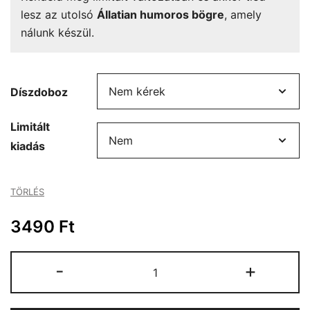
lesz az utolsó
Állatian humoros bögre
, amely
nálunk készül.
Díszdoboz
Limitált
kiadás
TÖRLÉS
3490
Ft
Állatian
-
+
humoros
bögre