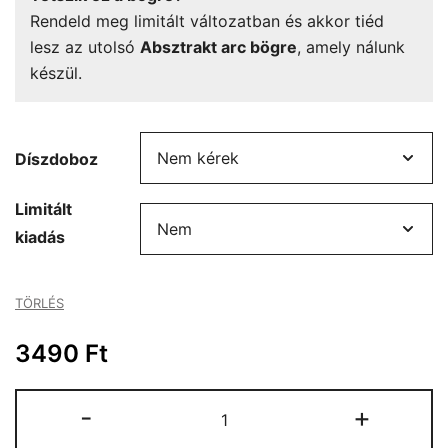
Rendeld meg limitált változatban és akkor tiéd
lesz az utolsó
Absztrakt arc bögre
, amely nálunk
készül.
Díszdoboz
Limitált
kiadás
TÖRLÉS
3490
Ft
Absztrakt
-
+
arc