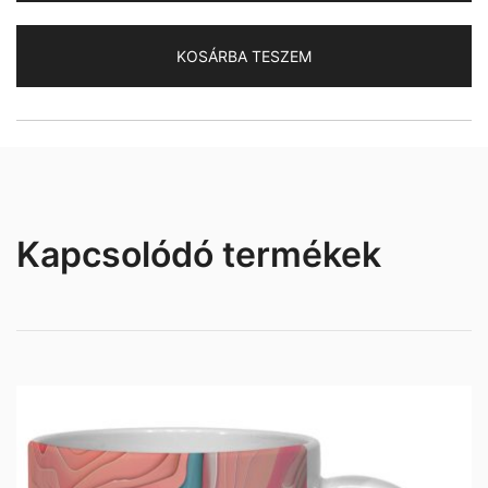
bögre
mennyiség
KOSÁRBA TESZEM
Kapcsolódó termékek