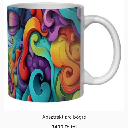
Absztrakt arc bögre
3490
Ft
-tól